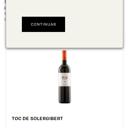
Empresa especialitzada en els vins del Pla de Bages,
posem al teu abast totes les referències d'aquesta DO, una
de les més petites de Catalunya però amb una história
única que la fa difernet. Fem un Pla de Bages?
TOC DE SOLERGIBERT