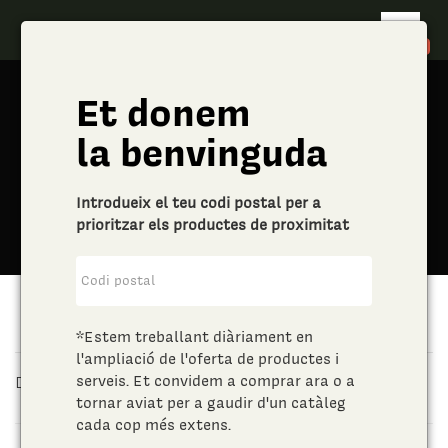
shopping_cart
0
Et donem
la benvinguda
Introdueix el teu codi postal per a
prioritzar els productes de proximitat
Vins del Bages
*Estem treballant diàriament en
l'ampliació de l'oferta de productes i
serveis. Et convidem a comprar ara o a
Descobreix el Pla de Bages
tornar aviat per a gaudir d'un catàleg
cada cop més extens.