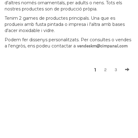
d'altres només ornamentals, per adults o nens. Tots els
nostres productes son de producció pròpia.
Tenim 2 games de productes principals. Una que es
produeix amb fusta pintada o impresa i l'altra amb bases
d'acer inoxidable i vidre.
Podem fer dissenys personalitzats. Per consultes o vendes
a l'engròs, ens podeu contactar a
vendeskm@cimpanal.com
1
2
3