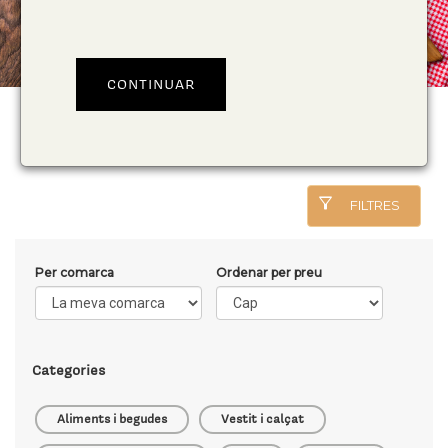
delete_sweep
sort
ESBORRAR FILTRES
ORDENAR
filter_alt
FILTRES
Per comarca
Ordenar per preu
Categories
Aliments i begudes
Vestit i calçat