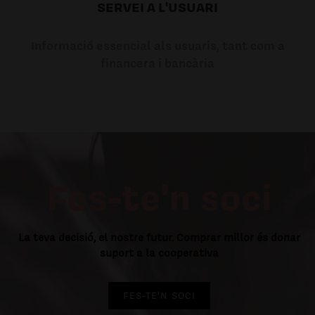
SERVEI A L'USUARI
Informació essencial als usuaris, tant com a
financera i bancària
Fes-te'n soci
La teva decisió, el nostre futur. Comprar millor és donar
suport a la cooperativa
FES-TE'N SOCI