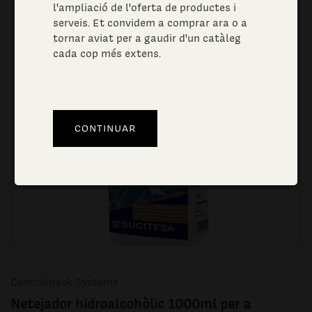
l'ampliació de l'oferta de productes i
serveis. Et convidem a comprar ara o a
tornar aviat per a gaudir d'un catàleg
cada cop més extens.
Controlpack Systems
Netejador hidroalcohòlic 1000ml per a