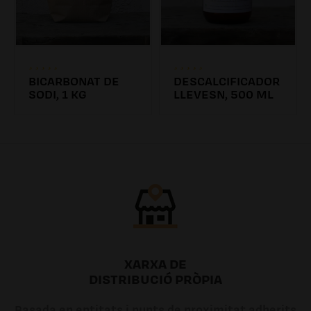
BICARBONAT DE
DESCALCIFICADOR
SODI, 1 KG
LLEVESN, 500 ML
4.31€
6.26€ /0.00l
XARXA DE
DISTRIBUCIÓ PRÒPIA
Basada en entitats i punts de proximitat adherits