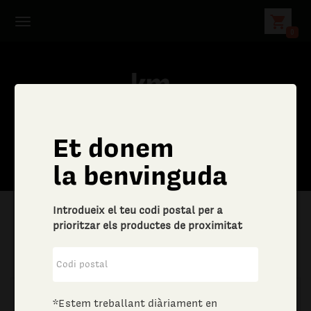
shopping_cart
0
Et donem
la benvinguda
Introdueix el teu codi postal per a
prioritzar els productes de proximitat
|
Llar
|
Drogueria
*Estem treballant diàriament en