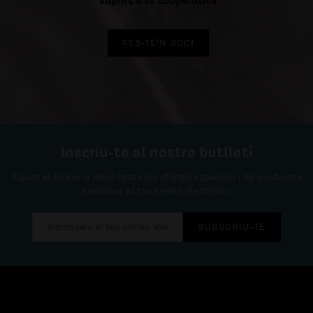
suport a la cooperativa
FES-TE'N SOCI
Inscriu-te al nostre butlletí
Sigues el primer a rebre totes les ofertes especials i de productes
exclusius al teu correo electrònic.
SUBSCRIU-TE