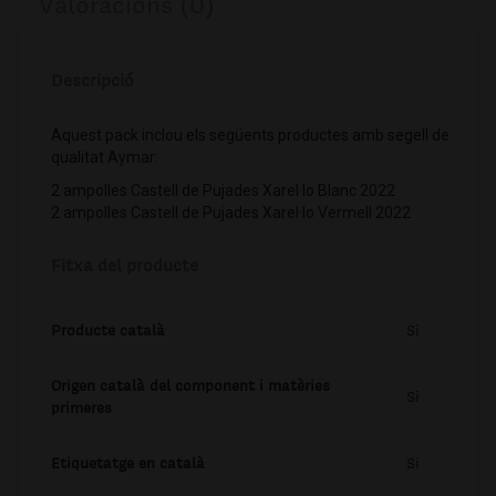
Valoracions (0)
Descripció
Aquest pack inclou els següents productes amb segell de
qualitat Aymar:
2 ampolles Castell de Pujades Xarel·lo Blanc 2022
2 ampolles Castell de Pujades Xarel·lo Vermell 2022
Fitxa del producte
Producte català
Si
Origen català del component i matèries
Si
primeres
Etiquetatge en català
Si