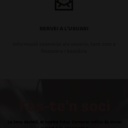
SERVEI A L'USUARI
Informació essencial als usuaris, tant com a
financera i bancària
Fes-te'n soci
La teva decisió, el nostre futur. Comprar millor és donar