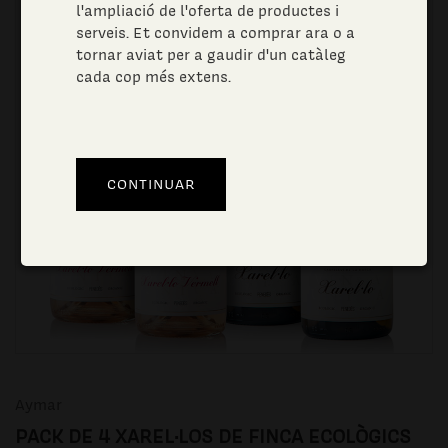
l'ampliació de l'oferta de productes i
serveis. Et convidem a comprar ara o a
tornar aviat per a gaudir d'un catàleg
cada cop més extens.
Aymar
PACK DE 4 XAREL·LOS DE FINCA ECOLÒGICS