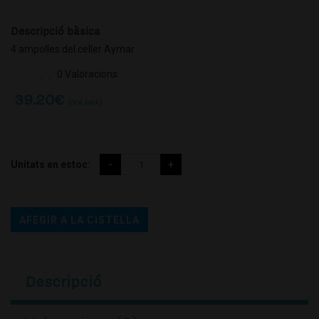
Descripció bàsica
4 ampolles del celler Aymar
0 Valoracions
39.20
€
(IVA incl.)
Unitats en estoc:
AFEGIR A LA CISTELLA
Descripció