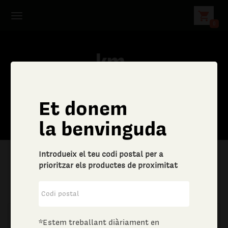
shopping_cart
0
Et donem
la benvinguda
Introdueix el teu codi postal per a
prioritzar els productes de proximitat
|
Aliments i begudes
|
Vins i escumosos
*Estem treballant diàriament en