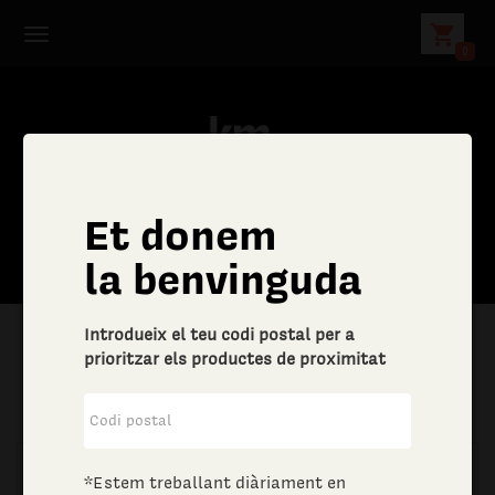
shopping_cart
0
Et donem
C
la benvinguda
e
Introdueix el teu codi postal per a
r
prioritzar els productes de proximitat
|
Llar
|
Drogueria
c
a
*Estem treballant diàriament en