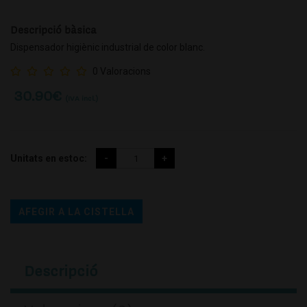
Descripció bàsica
Dispensador higiènic industrial de color blanc.
0 Valoracions
30.90
€
(IVA incl.)
Unitats en estoc:
AFEGIR A LA CISTELLA
Descripció