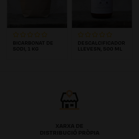
BICARBONAT DE
DESCALCIFICADOR
SODI, 1 KG
LLEVESN, 500 ML
4.31€
6.26€ /0.00l
XARXA DE
DISTRIBUCIÓ PRÒPIA