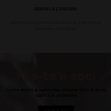
SERVEI A L'USUARI
Informació essencial als usuaris, tant com a
financera i bancària
Fes-te'n soci
La teva decisió, el nostre futur. Comprar millor és donar
suport a la cooperativa
FES-TE'N SOCI