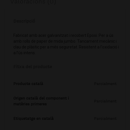
Valoracions (0)
Descripció
Fabricat amb acer galvanitzat i recobert Epoxi. Per a ús
amb rolls de paper de mida jumbo. Tancament mecànic i
clau de plàstic per a més seguretat. Resistent a l'oxidació i
a l’ús intens.
Fitxa del producte
Producte català
Parcialment
Origen català del component i
Parcialment
matèries primeres
Etiquetatge en català
Parcialment