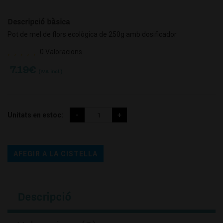
Descripció bàsica
Pot de mel de flors ecològica de 250g amb dosificador
0 Valoracions
7.19
€
(IVA incl.)
Unitats en estoc:
AFEGIR A LA CISTELLA
Descripció