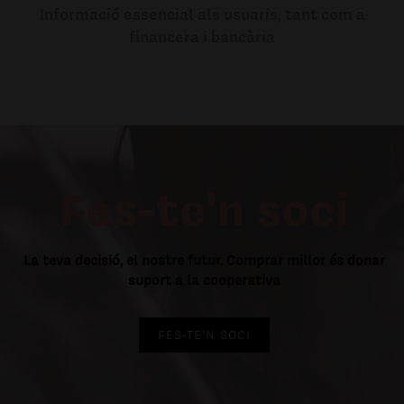
Informació essencial als usuaris, tant com a
financera i bancària
Fes-te'n soci
La teva decisió, el nostre futur. Comprar millor és donar
suport a la cooperativa
FES-TE'N SOCI