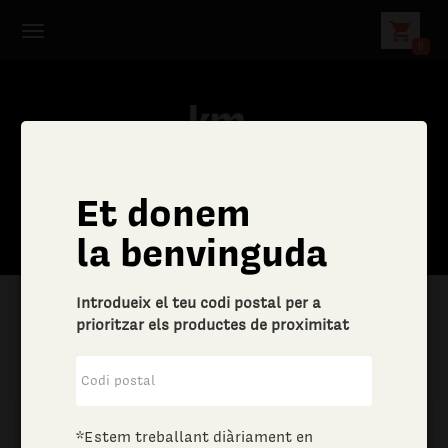
shopping_cart
0
Et donem
la benvinguda
Introdueix el teu codi postal per a
prioritzar els productes de proximitat
|
Aliments i begudes
|
Sucre i dolços
*Estem treballant diàriament en