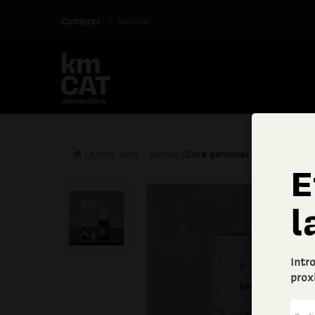
Comprar
Vendre
|
Altres bens i serveis
|
Cura personal
E
l
Intr
prox