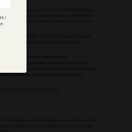
de les pells sotmeses a tractaments dermatològics o
 enrogiment i coïssor, com ara peelings, depilacions
s i
r, etc. I per a la prevenció i tractament d'úlceres
un
ssencials i vegetals, 100 % naturals, seleccionats
cionalment conegudes, en preparats calmants,
r dermoabrasió (acció solar, depilació,
c.), oferint alleujament, hidratació, elasticitat i
rrigació cutània, aportant-hi nutrients essencials per a
er a massatge diari preventiu de les úlceres per
tant a la cara com per tot el cos.
ns d'aplicar el producte. Apliqueu-lo de dues a quatre
t per a obtenir una fina pel·lícula sobre la zona de
assatge.