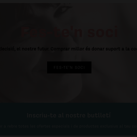
Fes-te'n soci
decisió, el nostre futur. Comprar millor és donar suport a la c
FES-TE'N SOCI
Inscriu-te al nostre butlletí
r a rebre totes les ofertes especials i de productes exclusius al teu co