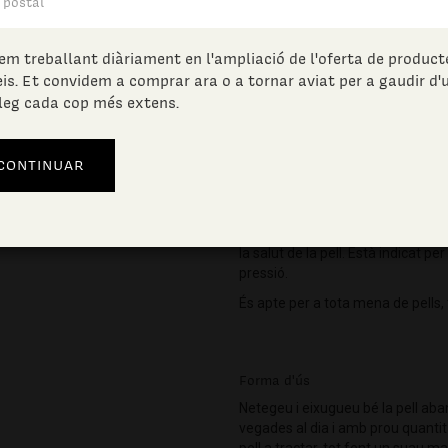
etc.
També per a la protecció i cura 
estètics que provoquen irritació,
em treballant diàriament en l'ampliació de l'oferta de producte
elèctriques o tractaments amb làse
eis. Et convidem a comprar ara o a tornar aviat per a gaudir d'
per pressió de grau 1.
leg cada cop més extens.
Calmaderm és una solució d'olis e
per les seves aplicacions, tradi
regeneradors i antisèptics.
S'aplica sobre la pell agredida pe
micropigmentació, radiodermitis, et
regeneració epitelial. Millora la i
la salut de la pell. Està indicat p
pressió.
És apte per a tota mena de pells, 
Forma d'ús
Netegeu i eixugueu bé la pell aba
vegades al dia i amb prou quantita
pell a tractar, tot fent un suau m