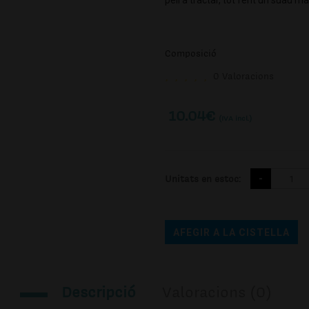
Composició
0 Valoracions
10.04
€
(IVA incl.)
Unitats en estoc:
AFEGIR A LA CISTELLA
Descripció
Valoracions (0)