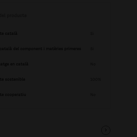
del producte
te català
Si
 català del component i matèries primeres
Si
tatge en català
No
te sostenible
100%
te cooperatiu
No