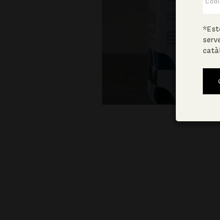
*Est
serv
catà