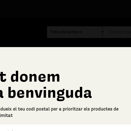
t donem
Ca la Font
a benvinguda
Calmaderm, 10 ml
Descripció bàsica
odueix el teu codi postal per a prioritzar els productes de
Indicacions
imitat
Calmaderm està indicat per a la r
dermoabrasions o cremades de pri