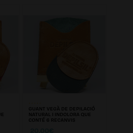
GUANT VEGÀ DE DEPILACIÓ
PACK D
UE
NATURAL I INDOLORA QUE
DEPILS
CONTÉ 6 RECANVIS
20.00€
9.99