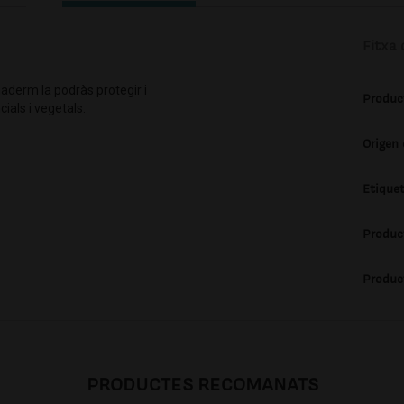
Fitxa 
maderm la podràs protegir i
Produc
ials i vegetals.
Origen
Etique
Produc
Produc
PRODUCTES RECOMANATS