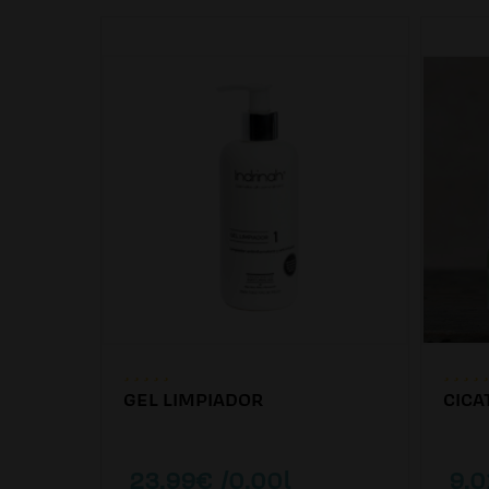
GEL LIMPIADOR
CICA
23.99€ /0.00l
9.