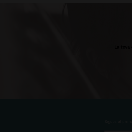
La teva 
Sigues el prime