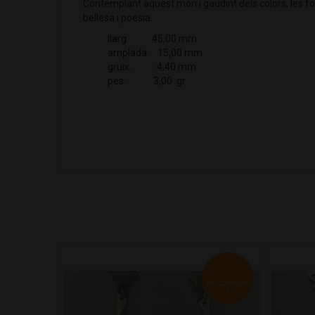
Contemplant aquest món i gaudint dels colors, les for
bellesa i poesia.
llarg. 45,00 mm
amplada. 15,00 mm
gruix. 4,40 mm
pes. 3,00 gr
RECOMANA
T