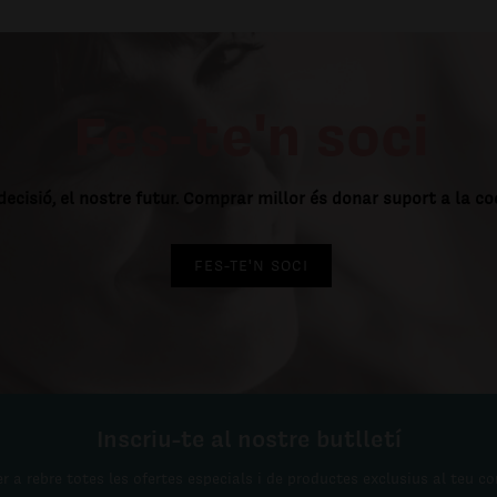
Fes-te'n soci
decisió, el nostre futur. Comprar millor és donar suport a la c
FES-TE'N SOCI
Inscriu-te al nostre butlletí
r a rebre totes les ofertes especials i de productes exclusius al teu co