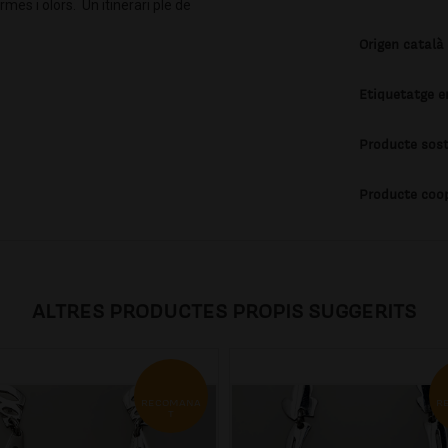
mes i olors. Un itinerari ple de
Origen català
Etiquetatge e
Producte sost
Producte coo
ALTRES PRODUCTES PROPIS SUGGERITS
RECOMANA
R
T