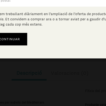
45.00
€
(IVA incl.)
em treballant diàriament en l'ampliació de l'oferta de producte
eis. Et convidem a comprar ara o a tornar aviat per a gaudir d'
Unitats en estoc:
leg cada cop més extens.
AFEGIR A LA CISTELLA
Descripció
Valoracions (0)
Fitxa del pr
ges per indrets del Mediterrani.
Producte cat