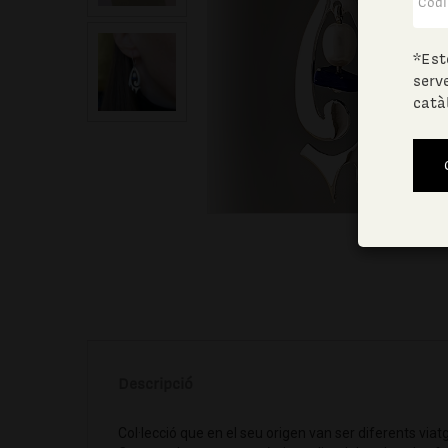
*Est
serv
catà
Descripció
Col·lecció que en el seu origen van ser diferents viat