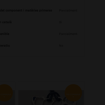
 del component i matèries primeres
Parcialment
n català
Si
enible
Parcialment
peratiu
No
ECOMANA
RECOMANA
T
T