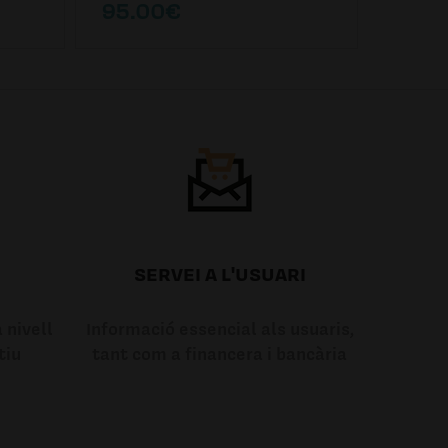
95.00€
95.0
SERVEI A L'USUARI
 nivell
Informació essencial als usuaris,
tiu
tant com a financera i bancària