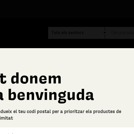
C
e
r
t donem
c
Perarnau joiers scp
a benvinguda
a
Arracada Cargol Punxe
Descripció bàsica
odueix el teu codi postal per a prioritzar els productes de
arracada llarga en plata de llei, r
imitat
0 Valoracions