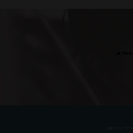
La teva 
Sigues el prime