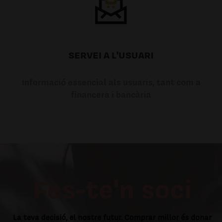
SERVEI A L'USUARI
Informació essencial als usuaris, tant com a
financera i bancària
Fes-te'n soci
La teva decisió, el nostre futur. Comprar millor és donar