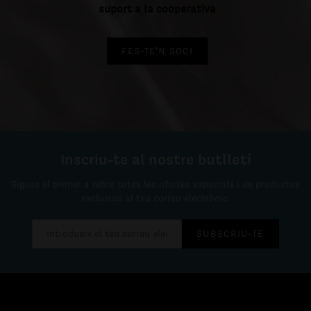
suport a la cooperativa
FES-TE'N SOCI
Inscriu-te al nostre butlletí
Sigues el primer a rebre totes les ofertes especials i de productes
exclusius al teu correo electrònic.
SUBSCRIU-TE