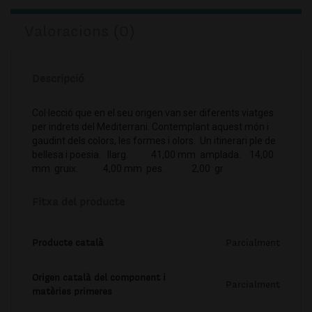
Valoracions (0)
Descripció
Col·lecció que en el seu origen van ser diferents viatges
per indrets del Mediterrani. Contemplant aquest món i
gaudint dels colors, les formes i olors. Un itinerari ple de
bellesa i poesia. llarg. 41,00 mm amplada. 14,00
mm gruix. 4,00 mm pes. 2,00 gr
Fitxa del producte
Producte català
Parcialment
Origen català del component i
Parcialment
matèries primeres