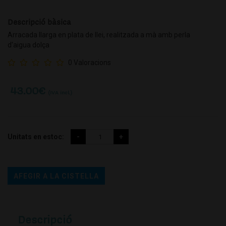
Descripció bàsica
Arracada llarga en plata de llei, realitzada a mà amb perla
d'aigua dolça
0 Valoracions
43.00
€
(IVA incl.)
Unitats en estoc:
AFEGIR A LA CISTELLA
Descripció