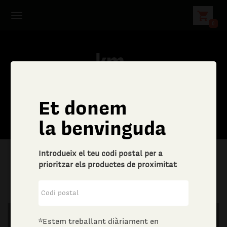
shopping_cart
0
Et donem
C
la benvinguda
e
Introdueix el teu codi postal per a
r
prioritzar els productes de proximitat
|
Altres bens i serveis
|
Joieria i bijuteria
c
a
*Estem treballant diàriament en