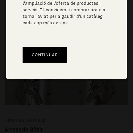
l'ampliació de l'oferta de productes i
serveis. Et convidem a comprar ara o a
tornar aviat per a gaudir d'un catàleg
cada cop més extens.
Perarnau joiers scp
Arracada Sàtir