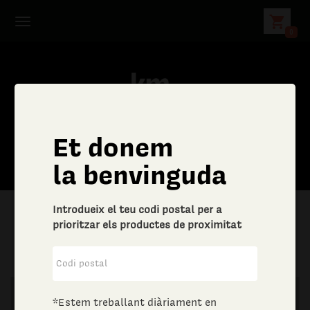
shopping_cart
0
Et donem
la benvinguda
Introdueix el teu codi postal per a
prioritzar els productes de proximitat
|
Altres bens i serveis
|
Joieria i bijuteria
*Estem treballant diàriament en