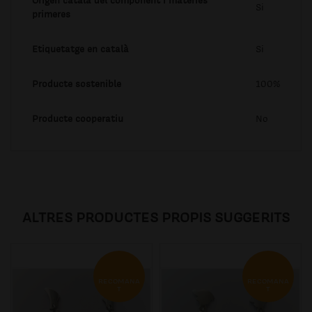
Origen català del component i matèries
Si
primeres
Etiquetatge en català
Si
Producte sostenible
100%
Producte cooperatiu
No
ALTRES PRODUCTES PROPIS SUGGERITS
RECOMANA
RECOMANA
T
T