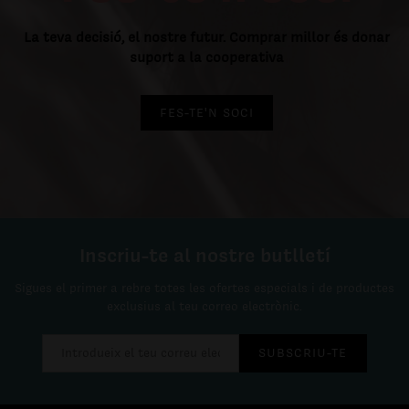
La teva decisió, el nostre futur. Comprar millor és donar
suport a la cooperativa
FES-TE'N SOCI
Inscriu-te al nostre butlletí
Sigues el primer a rebre totes les ofertes especials i de productes
exclusius al teu correo electrònic.
SUBSCRIU-TE