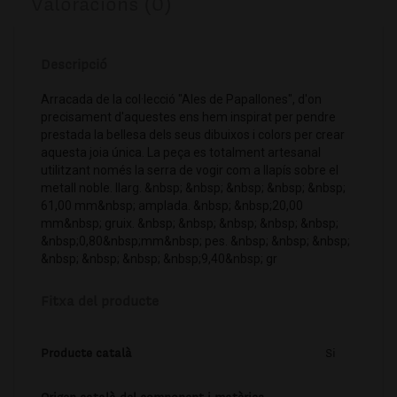
Valoracions (0)
Descripció
Arracada de la col·lecció "Ales de Papallones", d'on
precisament d'aquestes ens hem inspirat per pendre
prestada la bellesa dels seus dibuixos i colors per crear
aquesta joia única. La peça es totalment artesanal
utilitzant només la serra de vogir com a llapís sobre el
metall noble. llarg. &nbsp; &nbsp; &nbsp; &nbsp; &nbsp;
61,00 mm&nbsp; amplada. &nbsp; &nbsp;20,00
mm&nbsp; gruix. &nbsp; &nbsp; &nbsp; &nbsp; &nbsp;
&nbsp;0,80&nbsp;mm&nbsp; pes. &nbsp; &nbsp; &nbsp;
&nbsp; &nbsp; &nbsp; &nbsp;9,40&nbsp; gr
Fitxa del producte
Producte català
Si