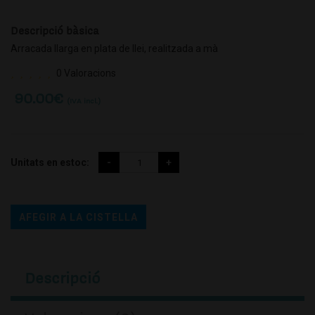
Descripció bàsica
Arracada llarga en plata de llei, realitzada a mà
0 Valoracions
90.00
€
(IVA incl.)
Unitats en estoc:
AFEGIR A LA CISTELLA
Descripció