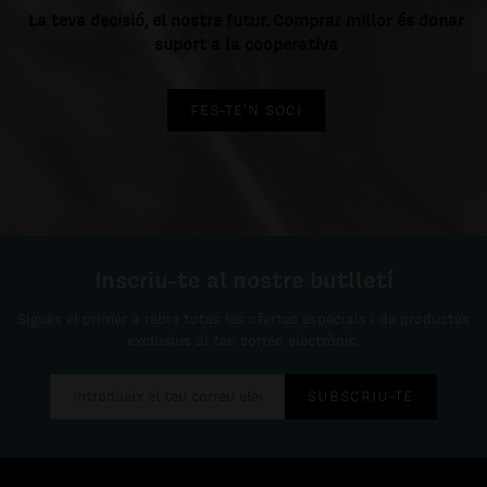
La teva decisió, el nostre futur. Comprar millor és donar
suport a la cooperativa
FES-TE'N SOCI
Inscriu-te al nostre butlletí
Sigues el primer a rebre totes les ofertes especials i de productes
exclusius al teu correo electrònic.
SUBSCRIU-TE