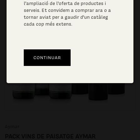
l'ampliació de l'oferta de productes i
serveis. Et convidem a comprar ara o a
tornar aviat per a gaudir d'un catàleg
cada cop més extens.
Aymar
PACK VINS DE PAISATGE AYMAR