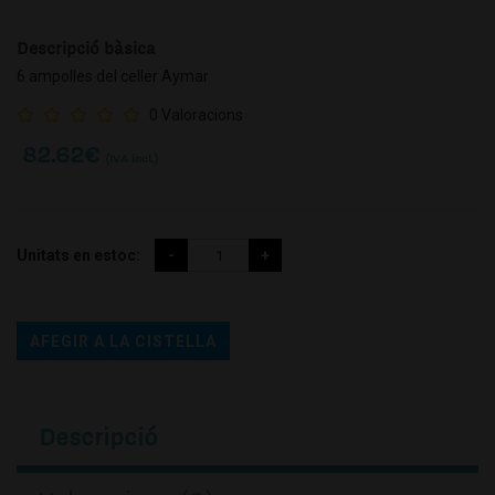
Descripció bàsica
6 ampolles del celler Aymar
0 Valoracions
82.62
€
(IVA incl.)
Unitats en estoc:
AFEGIR A LA CISTELLA
Descripció