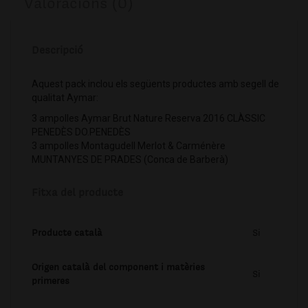
Valoracions (0)
Descripció
Aquest pack inclou els següents productes amb segell de
qualitat Aymar:
3 ampolles Aymar Brut Nature Reserva 2016 CLÀSSIC
PENEDÈS DO.PENEDÈS
3 ampolles Montagudell Merlot & Carménère
MUNTANYES DE PRADES (Conca de Barberà)
Fitxa del producte
Producte català
Si
Origen català del component i matèries
Si
primeres