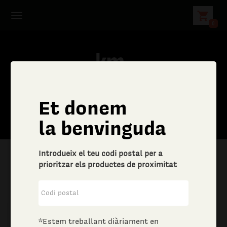
shopping_cart
0
Et donem
C
la benvinguda
e
Introdueix el teu codi postal per a
r
prioritzar els productes de proximitat
|
Aliments i begudes
|
Vins i escumosos
c
a
*Estem treballant diàriament en