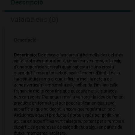
Descripció
Valoracions (0)
Descripció
Descripció:
De descalcificadors n’hi ha molts des del més
sintètic al més natural però, i quan convé remoure la calç
d’una superfície vertical i quan aquesta té una crosta
gruixuda? Fins ara tots els descalcificadors d’àmbit de la
llar són líquids amb el qual dificulta molt la neteja de
zones verticals i amb molta calç adherida. Fins ara calia
fregar-ho molts cops fins que quedava net i els braços
ben carregats. Per aquest motiu va sorgir la idea de fer un
producte en format gel per poder aplicar en qualsevol
superfície i que no degoti, encara que regalimi un poc.
Així doncs, aquest producte és prou espès per poder-ho
aplicar en superfícies verticals i prou potent per a remoure
superfícies generoses de calç adherida sigui en parets de
dutxa, mampares, etcètera.