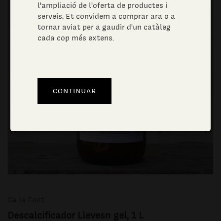
l'ampliació de l'oferta de productes i
serveis. Et convidem a comprar ara o a
tornar aviat per a gaudir d'un catàleg
cada cop més extens.
Ca la Font
Descalcificador Llevesn gel, 1 L