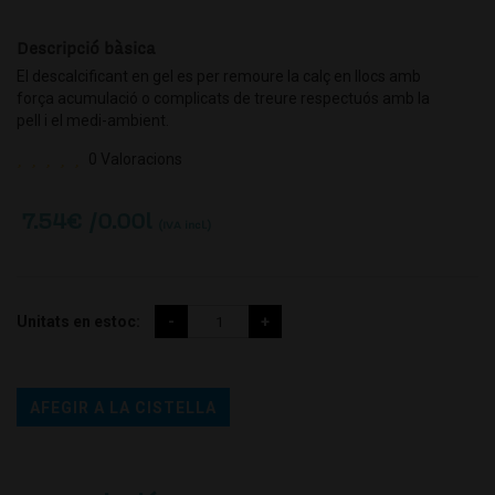
Descripció bàsica
El descalcificant en gel es per remoure la calç en llocs amb
força acumulació o complicats de treure respectuós amb la
pell i el medi-ambient.
0 Valoracions
7.54
€ /0.00l
(IVA incl.)
Unitats en estoc:
AFEGIR A LA CISTELLA