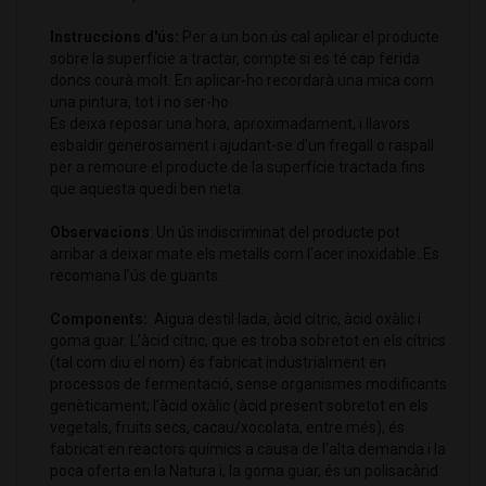
Instruccions d'ús:
Per a un bon ús cal aplicar el producte
sobre la superfície a tractar, compte si es té cap ferida
doncs courà molt. En aplicar-ho recordarà una mica com
una pintura, tot i no ser-ho.
Es deixa reposar una hora, aproximadament, i llavors
esbaldir generosament i ajudant-se d’un fregall o raspall
per a remoure el producte de la superfície tractada fins
que aquesta quedi ben neta.
Observacions
: Un ús indiscriminat del producte pot
arribar a deixar mate els metalls com l’acer inoxidable. Es
recomana l’ús de guants.
Components:
Aigua destil·lada, àcid cítric, àcid oxàlic i
goma guar. L’àcid cítric, que es troba sobretot en els cítrics
(tal com diu el nom) és fabricat industrialment en
processos de fermentació, sense organismes modificants
genèticament; l’àcid oxàlic (àcid present sobretot en els
vegetals, fruits secs, cacau/xocolata, entre més), és
fabricat en reactors químics a causa de l'alta demanda i la
poca oferta en la Natura i, la goma guar, és un polisacàrid