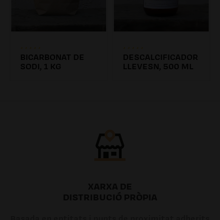
BICARBONAT DE
DESCALCIFICADOR
SODI, 1 KG
LLEVESN, 500 ML
4.31€
6.26€ /0.00l
XARXA DE
DISTRIBUCIÓ PRÒPIA
Basada en entitats i punts de proximitat adherits