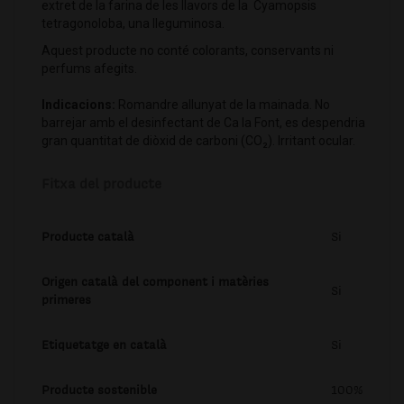
extret de la farina de les llavors de la Cyamopsis
tetragonoloba, una lleguminosa.
Aquest producte no conté colorants, conservants ni
perfums afegits.
Indicacions:
Romandre allunyat de la mainada. No
barrejar amb el desinfectant de Ca la Font, es despendria
gran quantitat de diòxid de carboni (CO₂). Irritant ocular.
Fitxa del producte
Producte català
Si
Origen català del component i matèries
Si
primeres
Etiquetatge en català
Si
Producte sostenible
100%