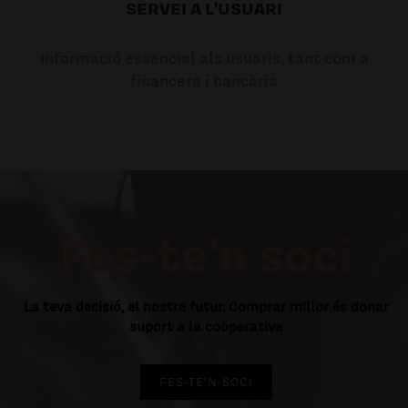
SERVEI A L'USUARI
Informació essencial als usuaris, tant com a
financera i bancària
Fes-te'n soci
La teva decisió, el nostre futur. Comprar millor és donar
suport a la cooperativa
FES-TE'N SOCI