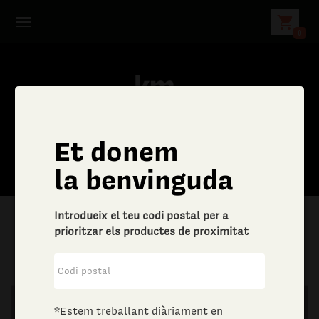
shopping_cart
0
Et donem
la benvinguda
Introdueix el teu codi postal per a
prioritzar els productes de proximitat
|
Llar
|
Drogueria
*Estem treballant diàriament en