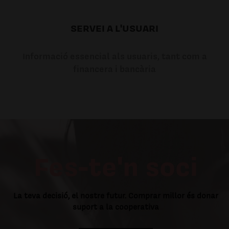
SERVEI A L'USUARI
Informació essencial als usuaris, tant com a
financera i bancària
Fes-te'n soci
La teva decisió, el nostre futur. Comprar millor és donar
suport a la cooperativa