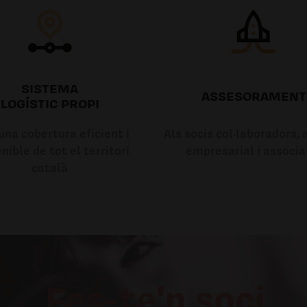
SISTEMA
ASSESORAMENT
LOGÍSTIC PROPI
na cobertura eficient i
Als socis col·laboradors, a
nible de tot el territori
empresarial i associa
català
Fes-te'n soci