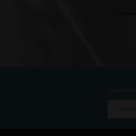
La teva 
Sigues el prime