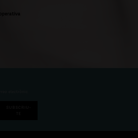
ooperativa
rreo electrònic.
SUBSCRIU-
TE