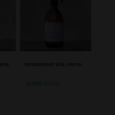
VESN
DESGREIXANT RÓS, 500 ML
DESINF
9.63€ /0.00l
4.73