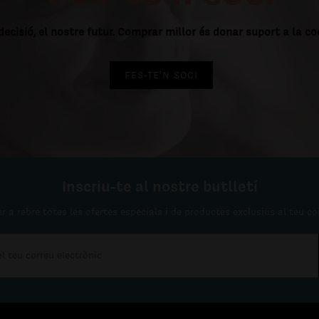
decisió, el nostre futur. Comprar millor és donar suport a la c
FES-TE'N SOCI
Inscriu-te al nostre butlletí
r a rebre totes les ofertes especials i de productes exclusius al teu co