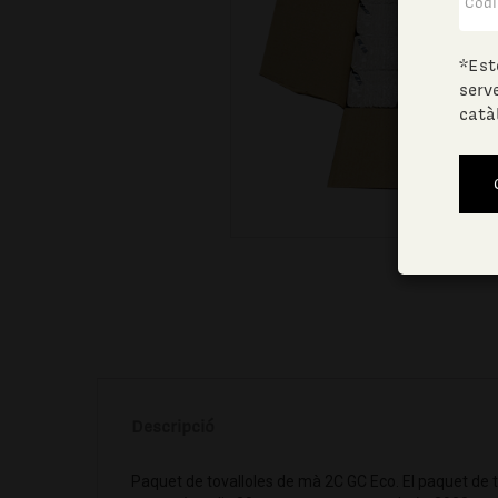
*Est
serv
catà
Descripció
Paquet de tovalloles de mà 2C GC Eco. El paquet de 