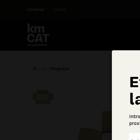
Comprar
Vendre
|
Llar
|
Drogueria
E
l
Intr
prox