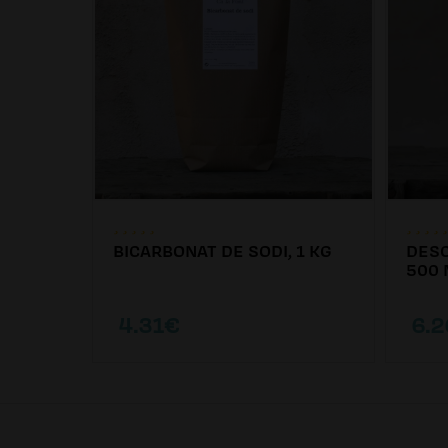
BICARBONAT DE SODI, 1 KG
DESC
00ML
500 
4.31€
6.2