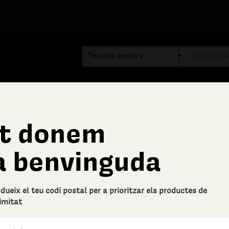
t donem
Controlpack Systems
a benvinguda
Paquet de tovalloles 
Descripció bàsica
odueix el teu codi postal per a prioritzar els productes de
Paquet de tovalloles eixugamans 
imitat
per capsa.
0 Valoracions