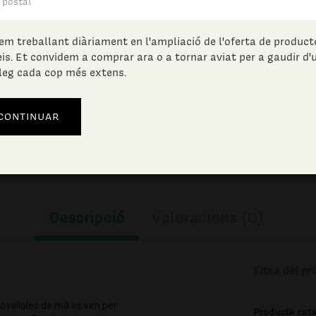
42.04
€
(IVA incl.)
em treballant diàriament en l'ampliació de l'oferta de producte
eis. Et convidem a comprar ara o a tornar aviat per a gaudir d'
leg cada cop més extens.
Unitats en estoc:
AFEGIR A LA CISTELLA
Descripció
Valoracions (0)
Fitxa del pr
tovalloles de mà es ven per
Producte cat