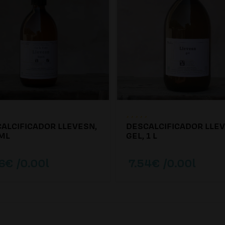
ALCIFICADOR LLEVESN,
DESCALCIFICADOR LLE
ML
GEL, 1 L
6€ /0.00l
7.54€ /0.00l