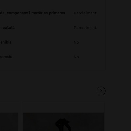
 del component i matèries primeres
Parcialment
n català
Parcialment
enible
No
peratiu
No