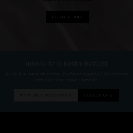
FES-TE'N SOCI
Inscriu-te al nostre butlletí
Sigues el primer a rebre totes les ofertes especials i de productes
exclusius al teu correo electrònic.
SUBSCRIU-TE