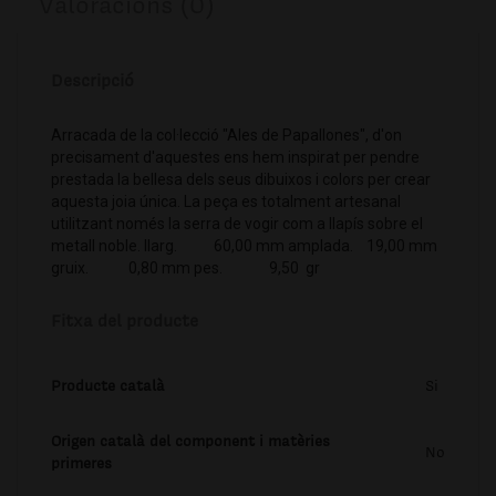
Valoracions (0)
Descripció
Arracada de la col·lecció "Ales de Papallones", d'on
precisament d'aquestes ens hem inspirat per pendre
prestada la bellesa dels seus dibuixos i colors per crear
aquesta joia única. La peça es totalment artesanal
utilitzant només la serra de vogir com a llapís sobre el
metall noble. llarg. 60,00 mm amplada. 19,00 mm
gruix. 0,80 mm pes. 9,50 gr
Fitxa del producte
Producte català
Si
Origen català del component i matèries
No
primeres