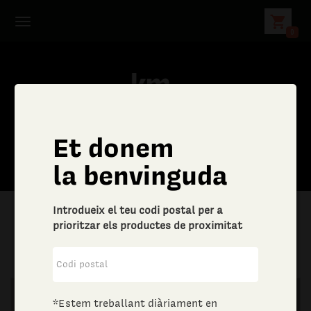
shopping_cart
0
Et donem
la benvinguda
Introdueix el teu codi postal per a
prioritzar els productes de proximitat
|
Altres bens i serveis
|
Joieria i bijuteria
*Estem treballant diàriament en