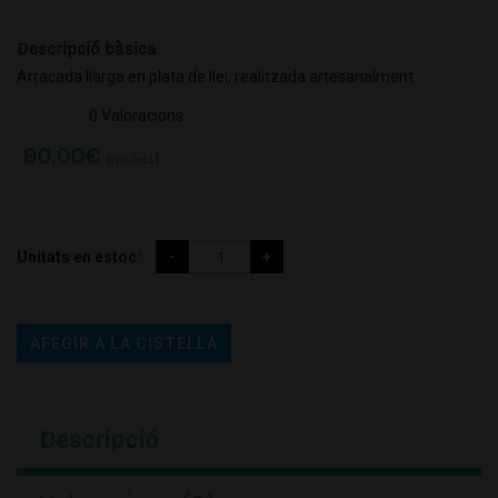
Descripció bàsica
Arracada llarga en plata de llei, realitzada artesanalment
0 Valoracions
90.00
€
(IVA incl.)
Unitats en estoc:
AFEGIR A LA CISTELLA
Descripció