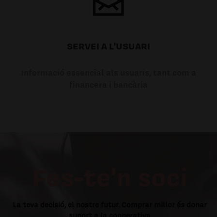
SERVEI A L'USUARI
Informació essencial als usuaris, tant com a
financera i bancària
Fes-te'n soci
La teva decisió, el nostre futur. Comprar millor és donar
suport a la cooperativa