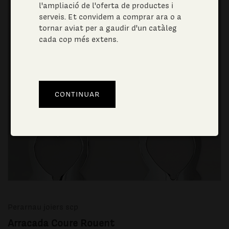
l'ampliació de l'oferta de productes i
serveis. Et convidem a comprar ara o a
tornar aviat per a gaudir d'un catàleg
cada cop més extens.
Perarnau joiers scp
Arracada Coure Rouent