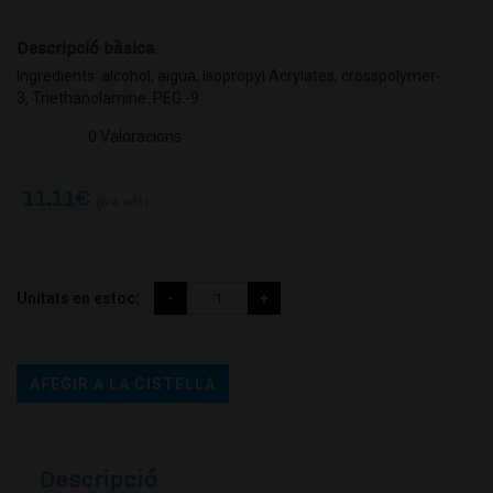
Descripció bàsica
Ingredients: alcohol, aigua, Isopropyl Acrylates, crosspolymer-
3, Triethanolamine. PEG.-9
0 Valoracions
11.11
€
(IVA incl.)
Unitats en estoc:
AFEGIR A LA CISTELLA
Descripció