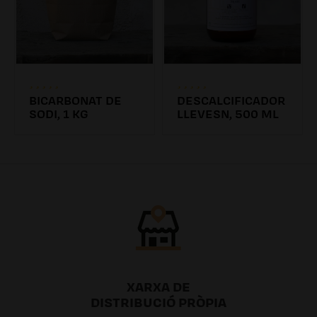
BICARBONAT DE
DESCALCIFICADOR
SODI, 1 KG
LLEVESN, 500 ML
4.31€
6.26€ /0.00l
XARXA DE
DISTRIBUCIÓ PRÒPIA