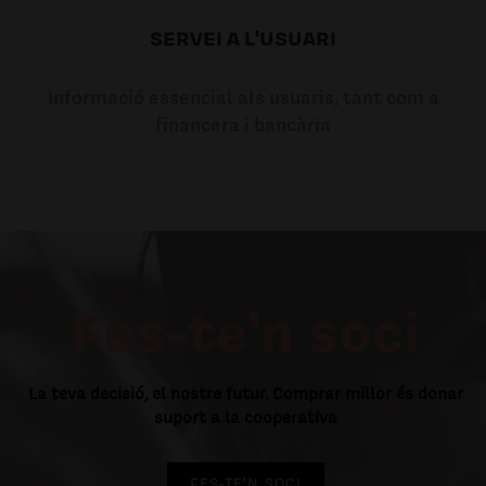
SERVEI A L'USUARI
Informació essencial als usuaris, tant com a
financera i bancària
Fes-te'n soci
La teva decisió, el nostre futur. Comprar millor és donar
suport a la cooperativa
FES-TE'N SOCI