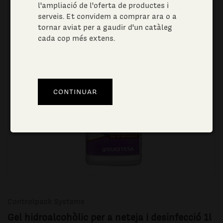
l'ampliació de l'oferta de productes i
serveis. Et convidem a comprar ara o a
tornar aviat per a gaudir d'un catàleg
cada cop més extens.
Controlpack Systems
Gel hidroalcohòlic per a neteja i desinfecció 1l