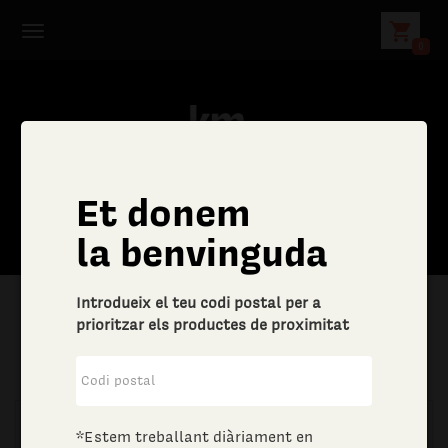
shopping_cart
0
Et donem
la benvinguda
Introdueix el teu codi postal per a
prioritzar els productes de proximitat
|
Llar
|
Drogueria
*Estem treballant diàriament en