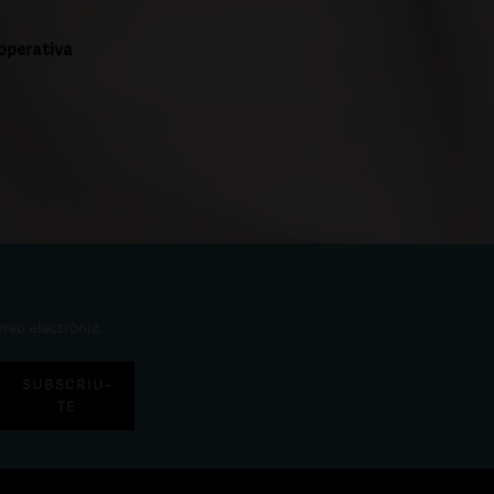
ooperativa
rreo electrònic.
SUBSCRIU-
TE