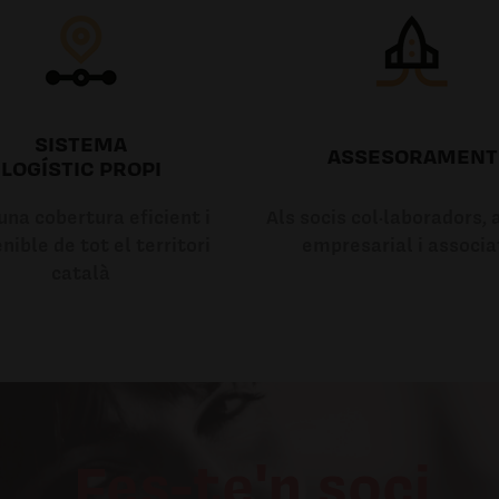
SISTEMA
ASSESORAMENT
LOGÍSTIC PROPI
na cobertura eficient i
Als socis col·laboradors, a
nible de tot el territori
empresarial i associa
català
Fes-te'n soci