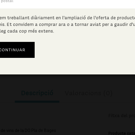
79.86
€
(IVA incl.)
em treballant diàriament en l'ampliació de l'oferta de producte
eis. Et convidem a comprar ara o a tornar aviat per a gaudir d'
Unitats en estoc:
leg cada cop més extens.
AFEGIR A LA CISTELLA
Descripció
Valoracions (0)
Fitxa del pr
 de vins de la DO Pla de Bages
Producte cat