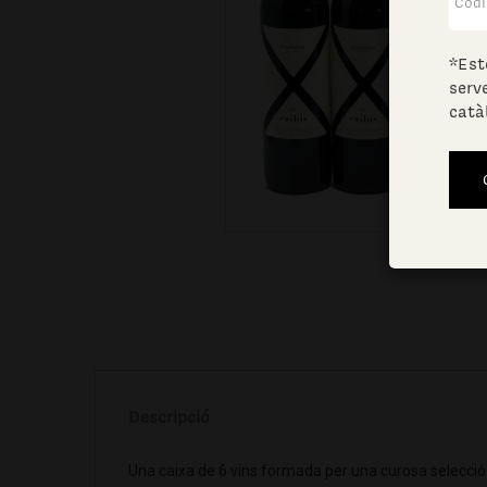
*Est
serv
catà
Descripció
Una caixa de 6 vins formada per una curosa selecció