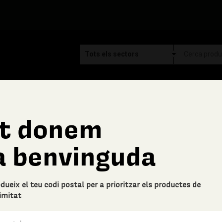
t donem
Vins del Bages
a benvinguda
Caixa de 6 amp Selecci
Descripció bàsica
odueix el teu codi postal per a prioritzar els productes de
Caixa de 6 ampolles de vins negr
imitat
0 Valoracions