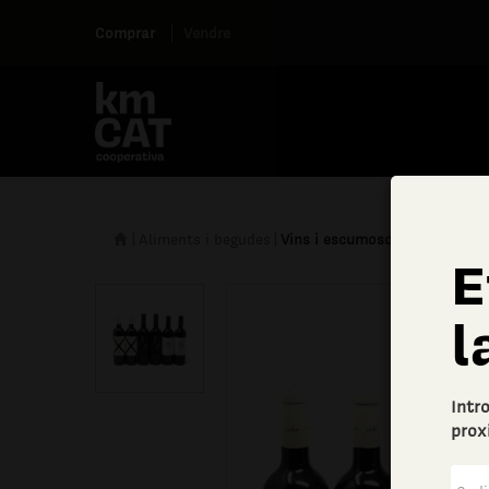
Comprar
Vendre
|
Aliments i begudes
|
Vins i escumosos
E
l
Intr
prox