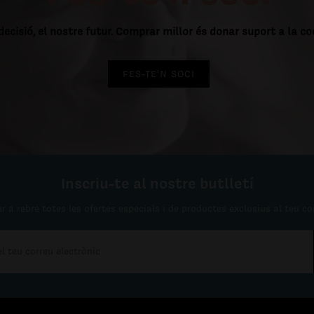
decisió, el nostre futur. Comprar millor és donar suport a la c
FES-TE'N SOCI
Inscriu-te al nostre butlletí
r a rebre totes les ofertes especials i de productes exclusius al teu co