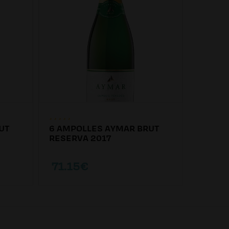
UT
6 AMPOLLES AYMAR BRUT
6 AMP
RESERVA 2017
EXTRA
71.15€
81.6