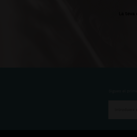
La teva 
Sigues el prime