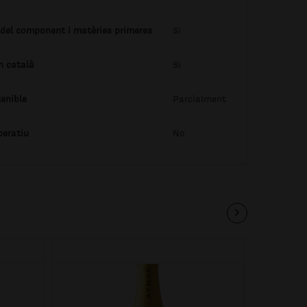
 del component i matèries primeres
Si
n català
Si
enible
Parcialment
peratiu
No