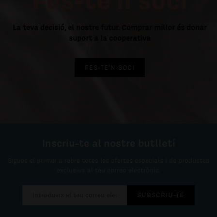
La teva decisió, el nostre futur. Comprar millor és donar
suport a la cooperativa
FES-TE'N SOCI
Inscriu-te al nostre butlletí
Sigues el primer a rebre totes les ofertes especials i de productes
exclusius al teu correo electrònic.
SUBSCRIU-TE