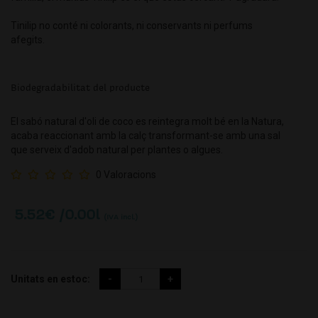
Tinilip no conté ni colorants, ni conservants ni perfums
afegits.
Biodegradabilitat del producte
El sabó natural d'oli de coco es reintegra molt bé en la Natura,
acaba reaccionant amb la calç transformant-se amb una sal
que serveix d'adob natural per plantes o algues.
0 Valoracions
5.52
€ /0.00l
(IVA incl.)
Unitats en estoc: