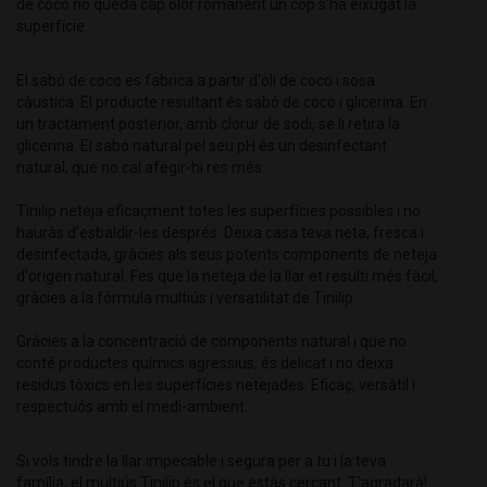
de coco no queda cap olor romanent un cop s'ha eixugat la
superfície.
El sabó de coco es fabrica a partir d'oli de coco i sosa
càustica. El producte resultant és sabó de coco i glicerina. En
un tractament posterior, amb clorur de sodi, se li retira la
glicerina. El sabó natural pel seu pH és un desinfectant
natural, que no cal afegir-hi res més.
Tinilip neteja eficaçment totes les superfícies possibles i no
hauràs d'esbaldir-les després. Deixa casa teva neta, fresca i
desinfectada, gràcies als seus potents components de neteja
d'origen natural. Fes que la neteja de la llar et resulti més fàcil,
gràcies a la fórmula multiús i versatilitat de Tinilip.
Gràcies a la concentració de components natural i que no
conté productes químics agressius, és delicat i no deixa
residus tòxics en les superfícies netejades. Eficaç, versàtil i
respectuós amb el medi-ambient.
Si vols tindre la llar impecable i segura per a tu i la teva
família, el multiús Tinilip és el que estàs cercant. T'agradarà!