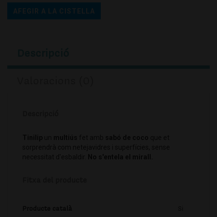
AFEGIR A LA CISTELLA
Descripció
Valoracions (0)
Descripció
Tinilip
un
multiús
fet amb
sabó de coco
que et
sorprendrà com netejavidres i superfícies, sense
necessitat d'esbaldir.
No s'entela el mirall.
Fitxa del producte
Producte català
Si