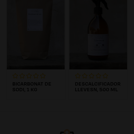
BICARBONAT DE
DESCALCIFICADOR
SODI, 1 KG
LLEVESN, 500 ML
4.31€
6.26€ /0.00l