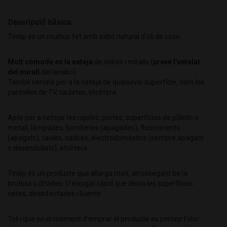
Descripció bàsica
Tinilip és un multiús fet amb sabó natural d'oli de coco.
Molt còmode en la neteja
de vidres i miralls (
prevé l'entelat
del mirall
del lavabo).
També serveix per a la neteja de qualsevol superfície, com les
pantalles de TV, tauletes, etcètera.
Apte per a netejar les rajoles, portes, superfícies de plàstic o
metall, làmpades, bombetes (apagades), fluorescents
(apagats), taules, cadires, electrodomèstics (sempre apagats
o desendollats), etcètera.
Tinilip és un producte que allarga molt, arrossegant bé la
brutícia o ditades. D'eixugat ràpid que deixa les superfícies
netes, desinfectades i lluents
Tot i que en el moment d'emprar el producte es percep l'olor