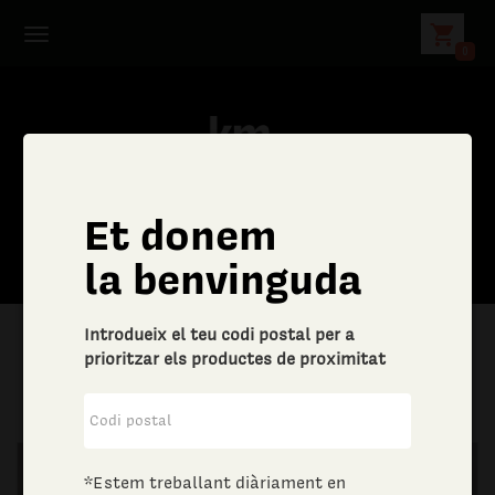
shopping_cart
0
Et donem
C
la benvinguda
e
Introdueix el teu codi postal per a
r
prioritzar els productes de proximitat
|
Llar
|
Drogueria
c
a
*Estem treballant diàriament en