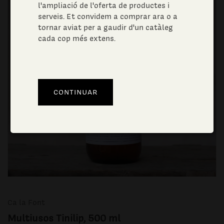
l'ampliació de l'oferta de productes i
serveis. Et convidem a comprar ara o a
tornar aviat per a gaudir d'un catàleg
cada cop més extens.
Ca la Font
Multiusos Tinilip, 500 ml