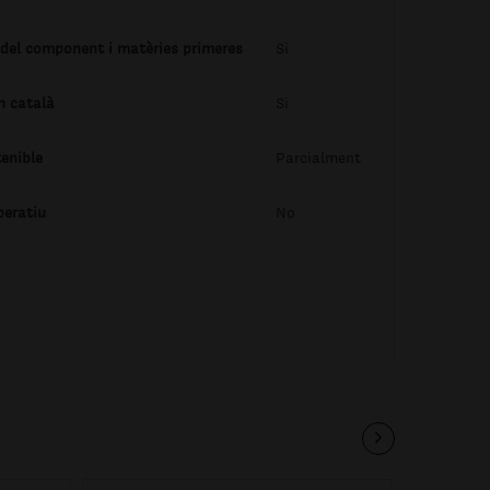
 del component i matèries primeres
Si
n català
Si
enible
Parcialment
peratiu
No