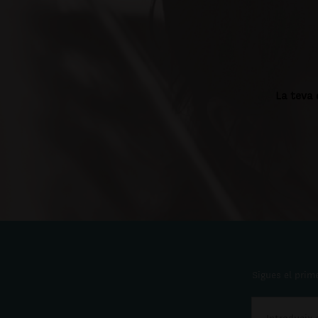
La teva 
Sigues el prime