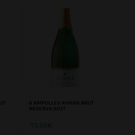
UT
6 AMPOLLES AYMAR BRUT
6 AMP
RESERVA 2017
EXTRA
71.15€
81.6