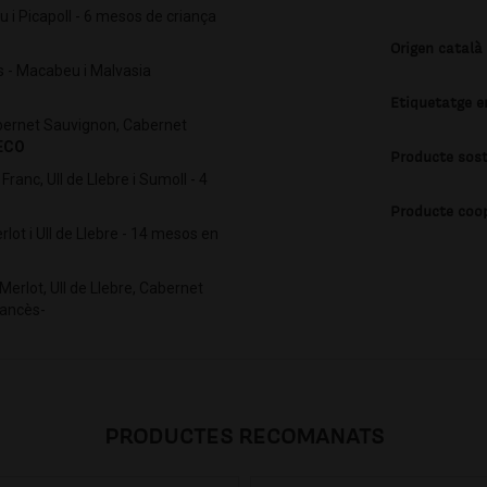
 i Picapoll - 6 mesos de criança
Origen català
as - Macabeu i Malvasia
Etiquetatge e
 Cabernet Sauvignon, Cabernet
ECO
Producte sost
ranc, Ull de Llebre i Sumoll - 4
Producte coo
rlot i Ull de Llebre - 14 mesos en
Merlot, Ull de Llebre, Cabernet
rancès-
PRODUCTES RECOMANATS