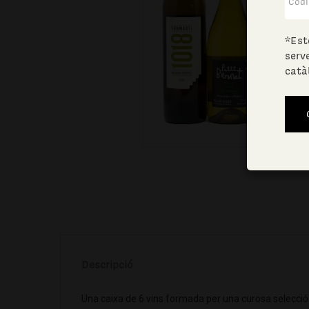
*Est
serv
catà
Descripció
Una caixa de 6 vins formada per una curosa selecció