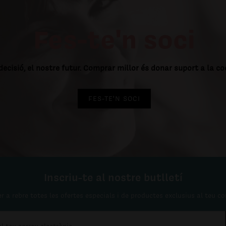
Fes-te'n soci
decisió, el nostre futur. Comprar millor és donar suport a la c
FES-TE'N SOCI
Inscriu-te al nostre butlletí
r a rebre totes les ofertes especials i de productes exclusius al teu co