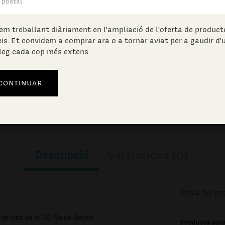
69.50
€
(IVA incl.)
em treballant diàriament en l'ampliació de l'oferta de producte
eis. Et convidem a comprar ara o a tornar aviat per a gaudir d'
Unitats en estoc:
leg cada cop més extens.
AFEGIR A LA CISTELLA
Descripció
Valoracions (0)
Fitxa del pr
 de vins de la DO Pla de Bages
Producte cat