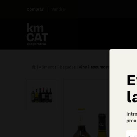
Comprar
Vendre
|
Aliments i begudes
|
Vins i escumosos
E
l
Intr
prox