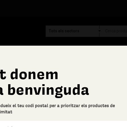
t donem
Vins del Bages
a benvinguda
Caixa de 6 amp Selecci
Descripció bàsica
odueix el teu codi postal per a prioritzar els productes de
Caixa amb 6 ampolles de diferent
imitat
0 Valoracions