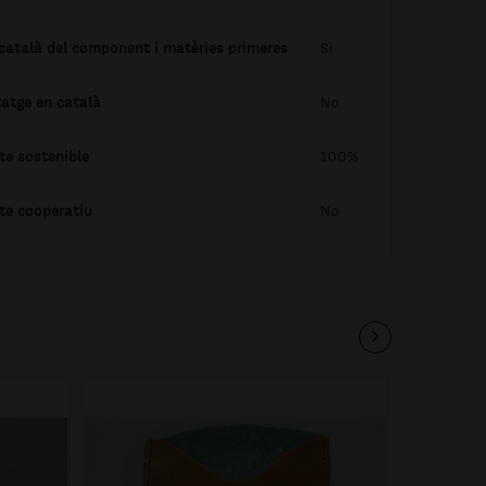
 català del component i matèries primeres
Si
tatge en català
No
te sostenible
100%
te cooperatiu
No