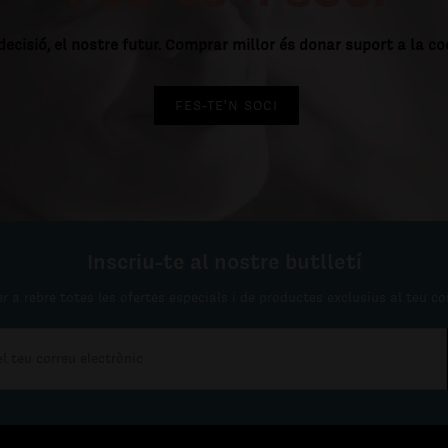
decisió, el nostre futur. Comprar millor és donar suport a la c
FES-TE'N SOCI
Inscriu-te al nostre butlletí
r a rebre totes les ofertes especials i de productes exclusius al teu co