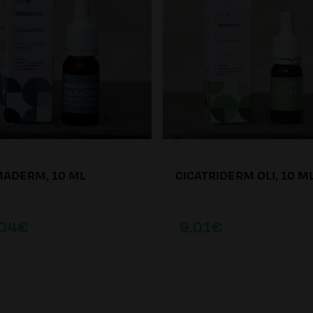
ADERM, 10 ML
CICATRIDERM OLI, 10 M
.04€
9.01€