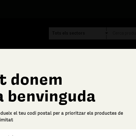
t donem
Depilsil
a benvinguda
Guant de depilació natu
Descripció bàsica
odueix el teu codi postal per a prioritzar els productes de
Depilació natural
imitat
0 Valoracions