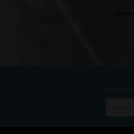
La teva 
Sigues el prime