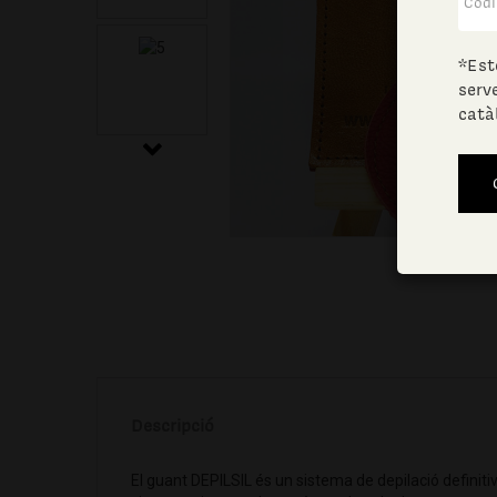
*Est
serv
catà
Descripció
El guant DEPILSIL és un sistema de depilació definitiv