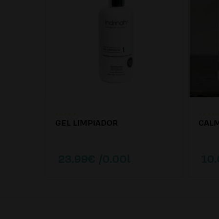
GEL LIMPIADOR
CALM
23.99€ /0.00l
10