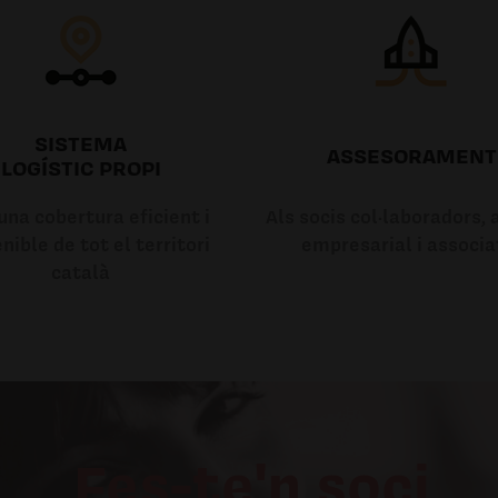
SISTEMA
ASSESORAMENT
LOGÍSTIC PROPI
na cobertura eficient i
Als socis col·laboradors, a
nible de tot el territori
empresarial i associa
català
Fes-te'n soci