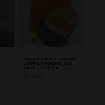
L
GUANT VEGÀ DE DEPILACIÓ
PACK D
NATURAL I INDOLORA QUE
DEPILS
CONTÉ 6 RECANVIS
20.00€
9.99