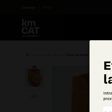
Comprar
Vendre
|
Altres bens i serveis
|
Cura personal
E
l
Intr
prox