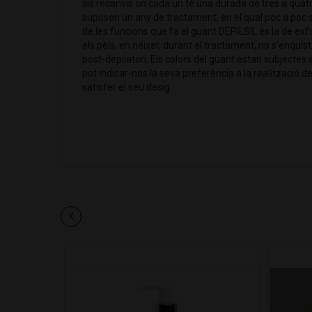
sis recanvis on cada un té una durada de tres a quatr
suposen un any de tractament, en el qual poc a poc s'a
de les funcions que fa el guant DEPILSIL és la de exfol
els pèls, en néixer, durant el tractament, no s'enquist
post-depilatori. Els colors del guant estan subjectes a 
pot indicar-nos la seva preferència a la realització 
satisfer el seu desig.