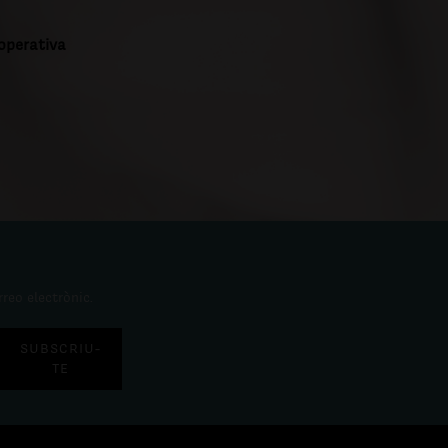
ooperativa
rreo electrònic.
SUBSCRIU-
TE