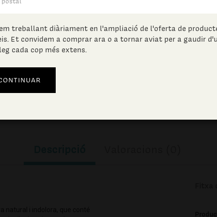
20.00
€
(IVA incl.)
em treballant diàriament en l'ampliació de l'oferta de producte
eis. Et convidem a comprar ara o a tornar aviat per a gaudir d'
Unitats en estoc:
leg cada cop més extens.
AFEGIR A LA CISTELLA
Descripció
Valoracions (0)
Fitxa 
a natural i indolora, que conté
Produc