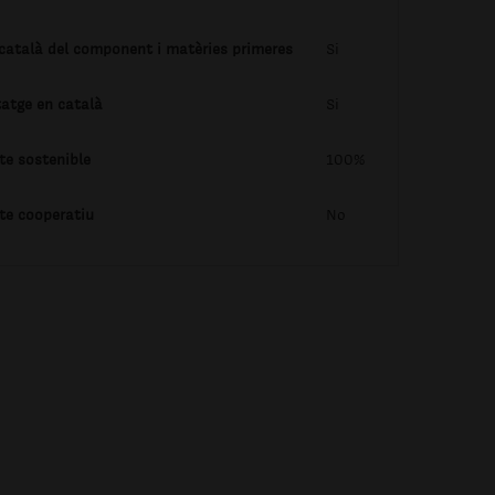
 català del component i matèries primeres
Si
tatge en català
Si
te sostenible
100%
te cooperatiu
No