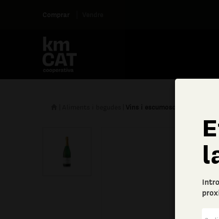
Comprar
Vendre
|
Aliments i begudes
|
Vins i escumosos
E
l
Intr
prox