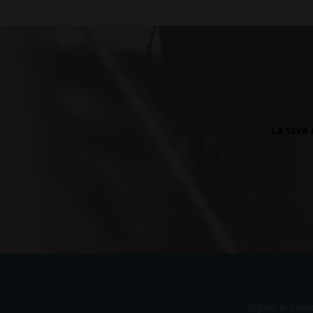
La teva 
Sigues el prime