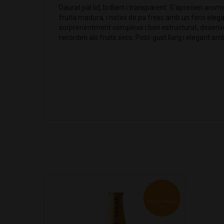
Daurat pàl·lid, brillant i transparent. S’aprecien arom
fruita madura, i notes de pa fresc amb un fons eleg
sorprenentment complexe i ben estructurat, desenv
recorden als fruits secs. Post-gust llarg i elegant am
RECOMANA
T