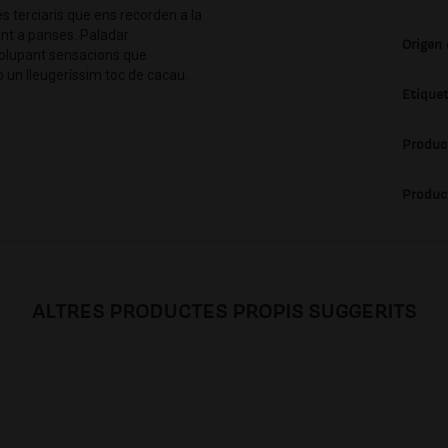
es terciaris que ens recorden a la
ant a panses. Paladar
Origen
olupant sensacions que
b un lleugeríssim toc de cacau.
Etique
Produc
Produc
ALTRES PRODUCTES PROPIS SUGGERITS