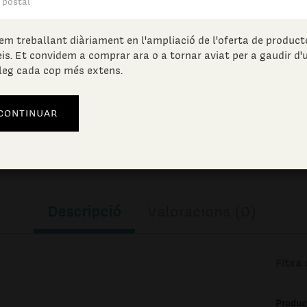
71.15
€
(IVA incl.)
em treballant diàriament en l'ampliació de l'oferta de producte
eis. Et convidem a comprar ara o a tornar aviat per a gaudir d'
Unitats en estoc:
leg cada cop més extens.
AFEGIR A LA CISTELLA
Descripció
Valoracions (0)
Fitxa 
Produc