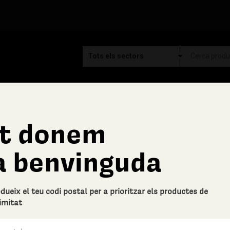
t donem
Aymar
a benvinguda
6 AMPOLLES AYMAR B
Descripció bàsica
odueix el teu codi postal per a prioritzar els productes de
6 ampolles de Clàssic Penedès d
imitat
0 Valoracions