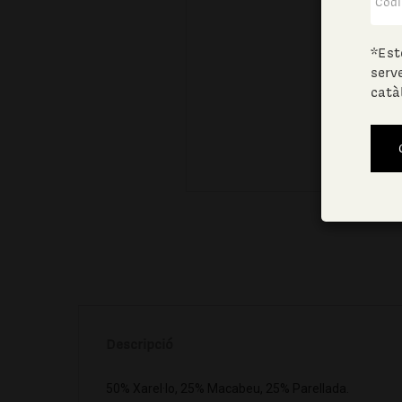
*Est
serv
catà
Descripció
50% Xarel·lo, 25% Macabeu, 25% Parellada.