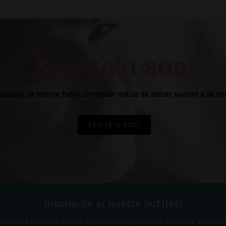
Fes-te'n soci
decisió, el nostre futur. Comprar millor és donar suport a la c
FES-TE'N SOCI
Inscriu-te al nostre butlletí
r a rebre totes les ofertes especials i de productes exclusius al teu co