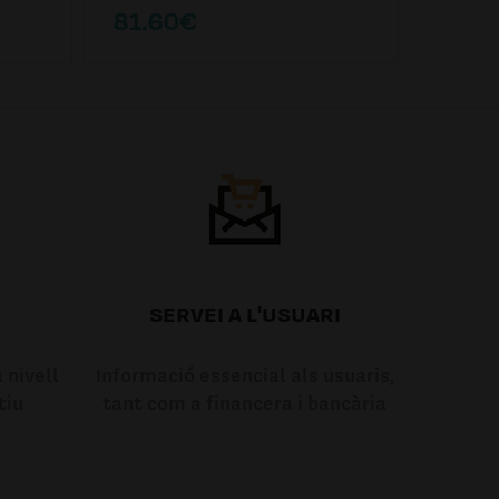
81.60€
85.6
SERVEI A L'USUARI
 nivell
Informació essencial als usuaris,
tiu
tant com a financera i bancària