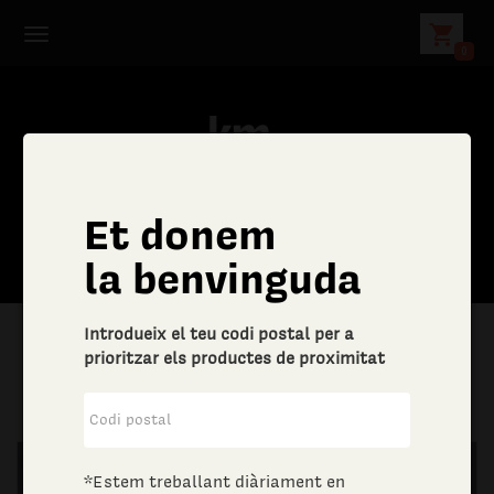
shopping_cart
0
Et donem
la benvinguda
Introdueix el teu codi postal per a
prioritzar els productes de proximitat
|
Llar
|
Drogueria
*Estem treballant diàriament en