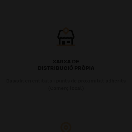
4.31€
7.54€ /0.00l
XARXA DE
DISTRIBUCIÓ PRÒPIA
Basada en entitats i punts de proximitat adherits
(Comerç local)