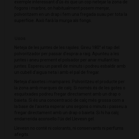
exemple interessant d'ús és que un cop netejar la zona de
fogons i marbre, on habitualment posem menjar,
polvoritzem en un drap i fem una fregada suau per tota la
superfície. Això farà la murga als fongs.
Usos
Neteja de les juntes de les rajoles. Gireu 180° el tap del
polvoritzador per passar d'esprai a raig. Apunteu a les
juntes i aneu prement el polsador per anar mullant les
juntes. Espereu un parell de minuts i podreu esbaldir amb
un cubell d'aigua neta i amb el pal de fregar.
Neteja d'aixetes i mampares. Polvoritzeu el producte per
la zona amb marques de calç. Si només és de les gotes o
esquitxades podreu fregar directament amb un drap o
baieta. Si és una concentració de calç més grossa com a
la base de l'aixeta esperar uns segons o minuts i passeu a
fregar directament amb un drap o baieta. Si hi ha calç
endarrerida aconsello l'ús del Llevesn gel.
Llevesn no conté ni colorants, ni conservants ni perfums
afegits.