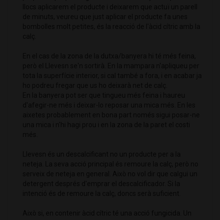
llocs aplicarem el producte i deixarem que actuï un parell
de minuts, veureu que just aplicar el producte fa unes
bombolles molt petites, és la reacció de l'àcid cítric amb la
calç.
En el cas de la zona de la dutxa/banyera hi té més feina,
però el Llevesn se'n sortirà. En la mampara n'apliqueu per
tota la superfície interior, si cal també a fora, i en acabar ja
ho podreu fregar que us ho deixarà net de calç.
En la banyera pot ser que tingueu més feina i haureu
d'afegir-ne més i deixar-lo reposar una mica més. En les
aixetes probablement en bona part només sigui posar-ne
una mica i n'hi hagi prou i en la zona de la paret el costi
més.
Llevesn és un descalcificant no un producte per a la
neteja. La seva acció principal és remoure la calç, però no
serveix de neteja en general. Això no vol dir que calgui un
detergent després d'emprar el descalcificador. Si la
intenció és de remoure la calç, doncs serà suficient.
Això si, en contenir àcid cítric té una acció fungicida. Un