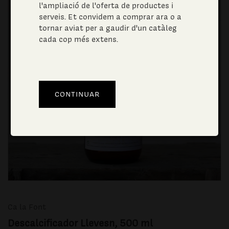
l'ampliació de l'oferta de productes i
serveis. Et convidem a comprar ara o a
tornar aviat per a gaudir d'un catàleg
cada cop més extens.
Ca la Font
Descalcificador Llevesn, 500 ml