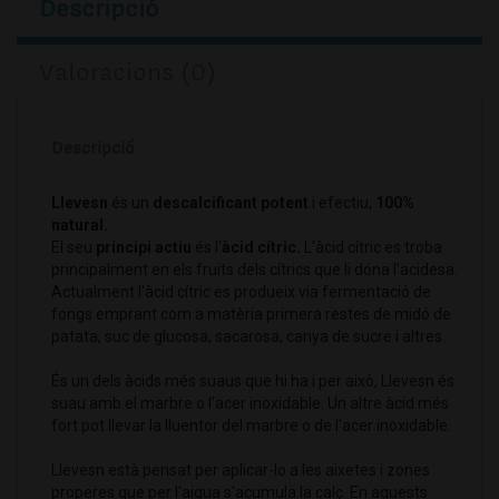
Descripció
Valoracions (0)
Descripció
Llevesn
és un
descalcificant potent
i efectiu,
100%
natural.
El seu
principi actiu
és l'
àcid cítric.
L'àcid cítric es troba
principalment en els fruits dels cítrics que li dóna l'acidesa.
Actualment l'àcid cítric es produeix via fermentació de
fongs emprant com a matèria primera restes de midó de
patata, suc de glucosa, sacarosa, canya de sucre i altres.
És un dels àcids més suaus que hi ha i per això, Llevesn és
suau amb el marbre o l'acer inoxidable. Un altre àcid més
fort pot llevar la lluentor del marbre o de l'acer inoxidable.
Llevesn està pensat per aplicar-lo a les aixetes i zones
properes que per l'aigua s'acumula la calç. En aquests