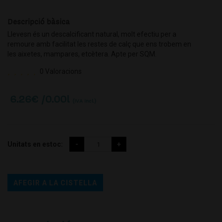
Descripció bàsica
Llevesn és un descalcificant natural, molt efectiu per a
remoure amb facilitat les restes de calç que ens trobem en
les aixetes, mampares, etcètera. Apte per SQM.
0 Valoracions
6.26
€ /0.00l
(IVA incl.)
Unitats en estoc:
AFEGIR A LA CISTELLA