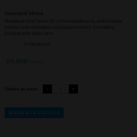
Descripció bàsica
Motxilla en teixit tècnic 3D confeccionada a mà, amb butxaca
exterior amb cremallera i butxaques interiors. Cremallera
principal amb doble carro.
0 Valoracions
94.90
€
(IVA incl.)
Unitats en estoc:
AFEGIR A LA CISTELLA