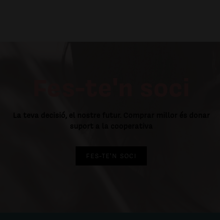
Fes-te'n soci
La teva decisió, el nostre futur. Comprar millor és donar
suport a la cooperativa
FES-TE'N SOCI