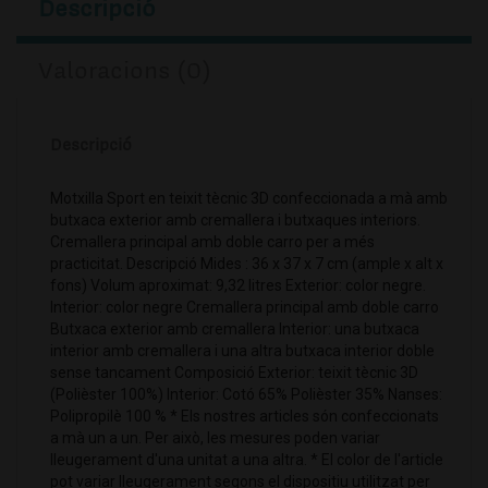
Descripció
Valoracions (0)
Descripció
Motxilla Sport en teixit tècnic 3D confeccionada a mà amb
butxaca exterior amb cremallera i butxaques interiors.
Cremallera principal amb doble carro per a més
practicitat. Descripció Mides : 36 x 37 x 7 cm (ample x alt x
fons) Volum aproximat: 9,32 litres Exterior: color negre.
Interior: color negre Cremallera principal amb doble carro
Butxaca exterior amb cremallera Interior: una butxaca
interior amb cremallera i una altra butxaca interior doble
sense tancament Composició Exterior: teixit tècnic 3D
(Polièster 100%) Interior: Cotó 65% Polièster 35% Nanses:
Polipropilè 100 % * Els nostres articles són confeccionats
a mà un a un. Per això, les mesures poden variar
lleugerament d'una unitat a una altra. * El color de l'article
pot variar lleugerament segons el dispositiu utilitzat per