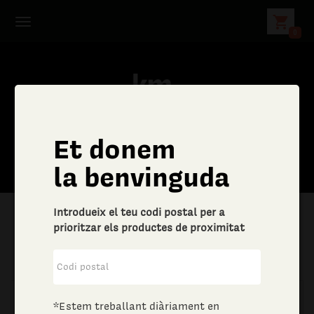
shopping_cart
0
Et donem
la benvinguda
Introdueix el teu codi postal per a
prioritzar els productes de proximitat
|
Vestit i calçat
|
Accessoris
*Estem treballant diàriament en