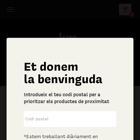
shopping_cart
0
Et donem
la benvinguda
Introdueix el teu codi postal per a
prioritzar els productes de proximitat
|
Aliments i begudes
|
Vins i escumosos
*Estem treballant diàriament en