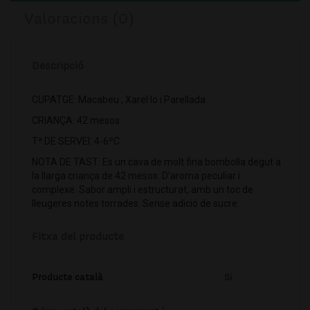
Valoracions (0)
Descripció
CUPATGE: Macabeu , Xarel·lo i Parellada.
CRIANÇA: 42 mesos
Tª DE SERVEI: 4-6ºC
NOTA DE TAST: Es un cava de molt fina bombolla degut a
la llarga criança de 42 mesos. D’aroma peculiar i
complexe. Sabor ampli i estructurat, amb un toc de
lleugeres notes torrades. Sense adició de sucre.
Fitxa del producte
Producte català
Si