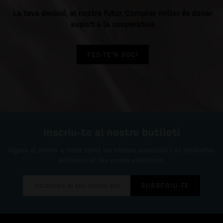
La teva decisió, el nostre futur. Comprar millor és donar
suport a la cooperativa
FES-TE'N SOCI
Inscriu-te al nostre butlletí
Sigues el primer a rebre totes les ofertes especials i de productes
exclusius al teu correo electrònic.
SUBSCRIU-TE