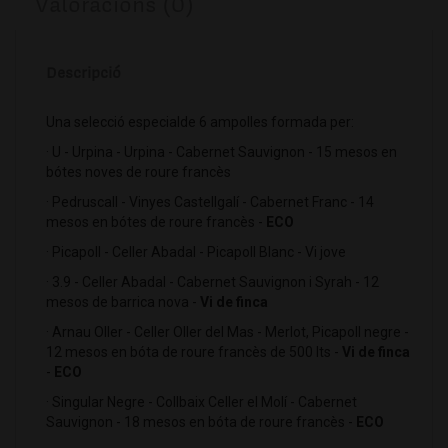
Valoracions (0)
Descripció
Una selecció especialde 6 ampolles formada per:
· U - Urpina - Urpina - Cabernet Sauvignon - 15 mesos en
bótes noves de roure francès
· Pedruscall - Vinyes Castellgalí - Cabernet Franc - 14
mesos en bótes de roure francès -
ECO
· Picapoll - Celler Abadal - Picapoll Blanc - Vi jove
· 3.9 - Celler Abadal - Cabernet Sauvignon i Syrah - 12
mesos de barrica nova -
Vi de finca
· Arnau Oller - Celler Oller del Mas - Merlot, Picapoll negre -
12 mesos en bóta de roure francès de 500 lts -
Vi de finca
-
ECO
· Singular Negre - Collbaix Celler el Molí - Cabernet
Sauvignon - 18 mesos en bóta de roure francès -
ECO