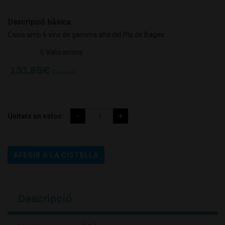
Descripció bàsica
Caixa amb 6 vins de gamma alta del Pla de Bages
0 Valoracions
131.85
€
(IVA incl.)
Unitats en estoc:
AFEGIR A LA CISTELLA
Descripció