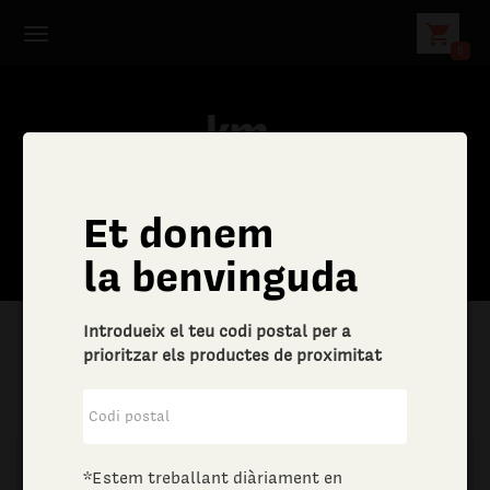
shopping_cart
0
Et donem
la benvinguda
Introdueix el teu codi postal per a
prioritzar els productes de proximitat
|
Aliments i begudes
|
Vins i escumosos
*Estem treballant diàriament en