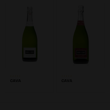
CAVA
CAVA
7.20€
7.20€