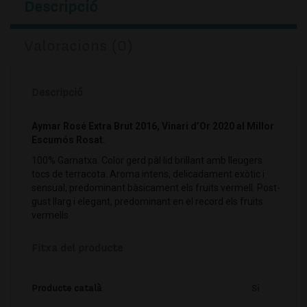
Descripció
Valoracions (0)
Descripció
Aymar Rosé Extra Brut 2016, Vinari d’Or 2020 al Millor
Escumós Rosat.⁣
100% Garnatxa. Color gerd pàl·lid brillant amb lleugers
tocs de terracota. Aroma intens, delicadament exòtic i
sensual, predominant bàsicament els fruits vermell. Post-
gust llarg i elegant, predominant en el record els fruits
vermells.
Fitxa del producte
Producte català
Si