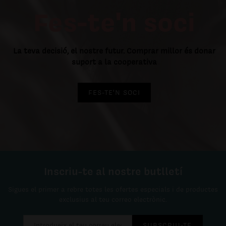
Fes-te'n soci
La teva decisió, el nostre futur. Comprar millor és donar
suport a la cooperativa
FES-TE'N SOCI
Inscriu-te al nostre butlletí
Sigues el primer a rebre totes les ofertes especials i de productes
exclusius al teu correo electrònic.
SUBSCRIU-TE