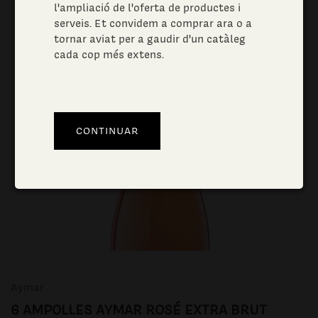
l'ampliació de l'oferta de productes i
serveis. Et convidem a comprar ara o a
tornar aviat per a gaudir d'un catàleg
cada cop més extens.
Aymar
6 AMPOLLES AYMAR ROSÉ EXTRA BRUT