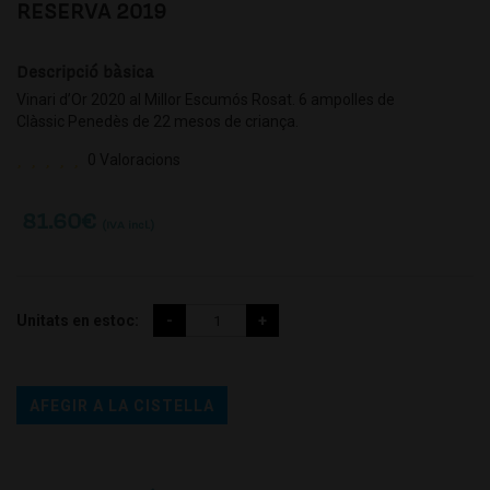
RESERVA 2019
Descripció bàsica
Vinari d’Or 2020 al Millor Escumós Rosat.⁣ 6 ampolles de
Clàssic Penedès de 22 mesos de criança.
0 Valoracions
81.60
€
(IVA incl.)
Unitats en estoc:
AFEGIR A LA CISTELLA