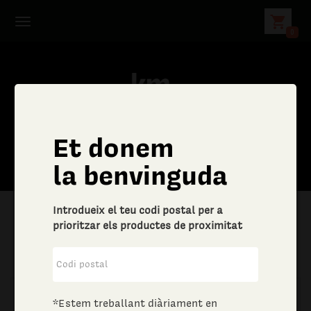
shopping_cart
0
Et donem
la benvinguda
Introdueix el teu codi postal per a
prioritzar els productes de proximitat
|
Aliments i begudes
|
Vins i escumosos
*Estem treballant diàriament en