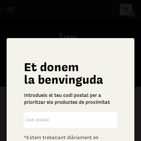
shopping_cart
0
Et donem
la benvinguda
Introdueix el teu codi postal per a
prioritzar els productes de proximitat
|
Llar
|
Drogueria
*Estem treballant diàriament en