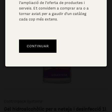
l'ampliació de l'oferta de productes i
serveis. Et convidem a comprar ara o a
tornar aviat per a gaudir d'un catàleg
cada cop més extens.
Controlpack Systems
Gel hidroalcohòlic per a neteja i desinfecció 1l