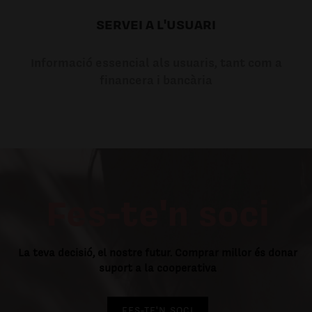
SERVEI A L'USUARI
Informació essencial als usuaris, tant com a
financera i bancària
Fes-te'n soci
La teva decisió, el nostre futur. Comprar millor és donar
suport a la cooperativa
FES-TE'N SOCI