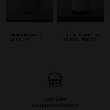
BICARBONAT DE
DESCALCIFICADOR
SODI, 1 KG
LLEVESN, 500 ML
4.31€
6.26€ /0.00l
XARXA DE
DISTRIBUCIÓ PRÒPIA