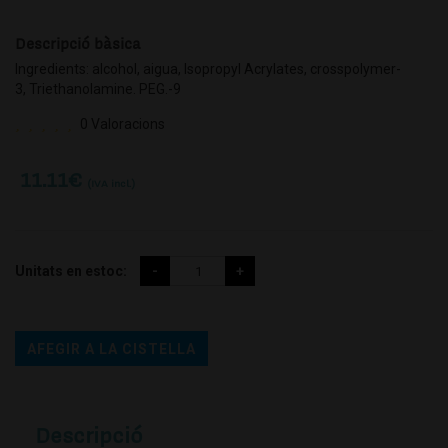
Descripció bàsica
Ingredients: alcohol, aigua, Isopropyl Acrylates, crosspolymer-
3, Triethanolamine. PEG.-9
0 Valoracions
11.11
€
(IVA incl.)
Unitats en estoc:
AFEGIR A LA CISTELLA
Descripció