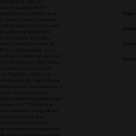
fabricació de vidre; el
ents, en la producció de
Origen
rbonat de sodi concentrat és un
aç. Aquest producte se serveix
 molt dura sobretot en el procés
Etique
ades soperes al tambor de la
es ven adjunta). És un bon
Produc
carbonat de sodi per sobre del
lir-ho tot amb un drap. Si feu
ponificació produint un sabó més
Produc
r esmalts (banyera, vàter, lavabo
jar diverses superfícies molt
 frigorífics ...) Útil per la
utralitza els àcids. També neteja
velles pintures) i les prepara per a
abricat i envasat a Europa
urals gairebé inesgotables (sal i
resc (<30 ° C) i lluny de la
cions Mantenir fora de l'abast
ca irritació ocular greu.
ta abans d'emprar-ho. Portar
ntar-se a consciència després de
baldir amb cura amb aigua durant