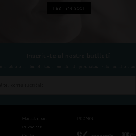
FES-TE'N SOCI
Inscriu-te al nostre butlletí
r a rebre totes les ofertes especials i de productes exclusius al teu co
Mercat obert
PROMOU
Privacitat
Cookies