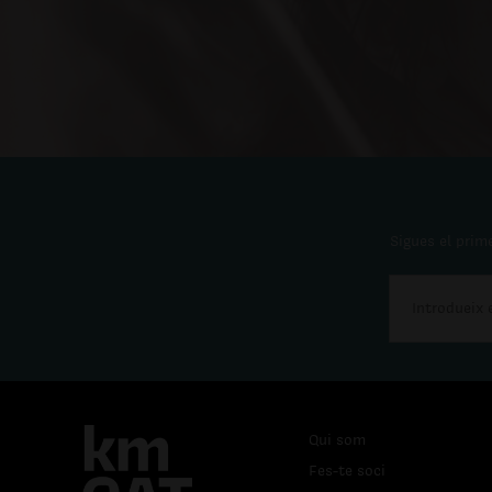
Sigues el prime
Qui som
Fes-te soci