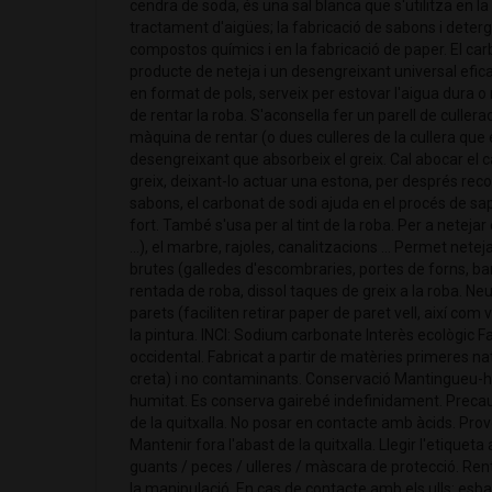
cendra de soda, és una sal blanca que s'utilitza en la 
tractament d'aigües; la fabricació de sabons i deterg
compostos químics i en la fabricació de paper. El ca
producte de neteja i un desengreixant universal efic
en format de pols, serveix per estovar l'aigua dura o
de rentar la roba. S'aconsella fer un parell de culler
màquina de rentar (o dues culleres de la cullera que 
desengreixant que absorbeix el greix. Cal abocar el 
greix, deixant-lo actuar una estona, per després recol
sabons, el carbonat de sodi ajuda en el procés de sa
fort. També s'usa per al tint de la roba. Per a neteja
...), el marbre, rajoles, canalitzacions ... Permet nete
brutes (galledes d'escombraries, portes de forns, banys,
rentada de roba, dissol taques de greix a la roba. Ne
parets (faciliten retirar paper de paret vell, així com 
la pintura. INCI: Sodium carbonate Interès ecològic F
occidental. Fabricat a partir de matèries primeres nat
creta) i no contaminants. Conservació Mantingueu-ho f
humitat. Es conserva gairebé indefinidament. Precau
de la quitxalla. No posar en contacte amb àcids. Provo
Mantenir fora l'abast de la quitxalla. Llegir l'etique
guants / peces / ulleres / màscara de protecció. Re
la manipulació. En cas de contacte amb els ulls: es