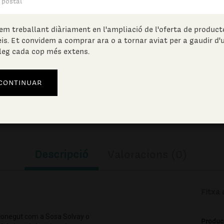
4.43
€
(IVA incl.)
em treballant diàriament en l'ampliació de l'oferta de producte
eis. Et convidem a comprar ara o a tornar aviat per a gaudir d'
leg cada cop més extens.
Unitats en estoc:
AFEGIR A LA CISTELLA
Descripció
Valoracions (0)
Fitxa 
 conegut com a Sosa Solvay o
Produc