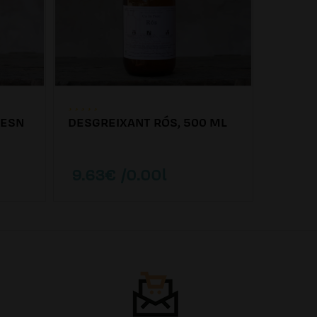
VESN
DESGREIXANT RÓS, 500 ML
DESINF
9.63€ /0.00l
4.73