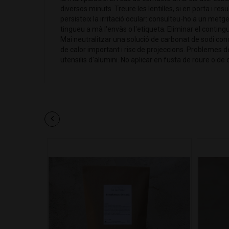
diversos minuts. Treure les lentilles, si en porta i resu
persisteix la irritació ocular: consulteu-ho a un metg
tingueu a mà l'envàs o l'etiqueta. Eliminar el contingu
Mai neutralitzar una solució de carbonat de sodi co
de calor important i risc de projeccions. Problemes de
utensilis d'alumini. No aplicar en fusta de roure o de 