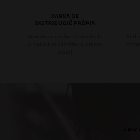
XARXA DE
DISTRIBUCIÓ PRÒPIA
Basada en entitats i punts de
Amb u
proximitat adherits (Comerç
soste
local)
La teva 