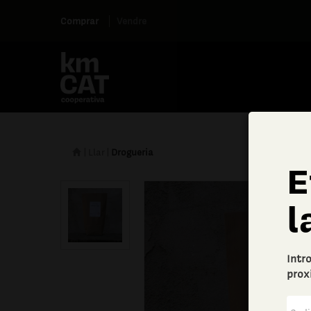
Comprar
Vendre
|
Llar
|
Drogueria
E
l
Intr
prox