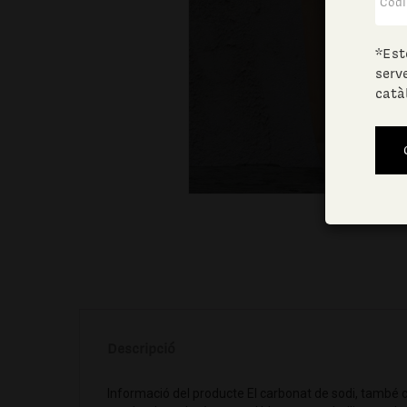
*Est
serv
catà
Descripció
Informació del producte El carbonat de sodi, també