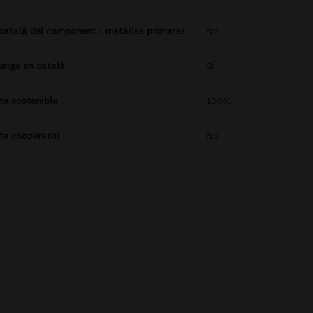
 català del component i matèries primeres
No
tatge en català
Si
te sostenible
100%
te cooperatiu
No