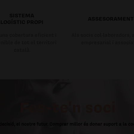
SISTEMA
ASSESORAMENT
LOGÍSTIC PROPI
na cobertura eficient i
Als socis col·laboradors, a
nible de tot el territori
empresarial i associa
català
Fes-te'n soci
decisió, el nostre futur. Comprar millor és donar suport a la c