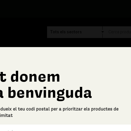
t donem
Ca la Font
a benvinguda
Carbonat de sodi.
Descripció bàsica
odueix el teu codi postal per a prioritzar els productes de
L'ús habitual del carbonat de sodi
imitat
un excel·lent desgreixant i es po
0 Valoracions