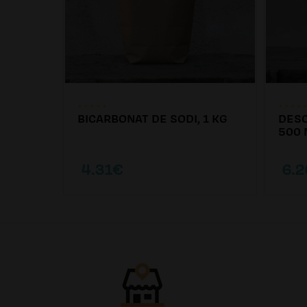
BICARBONAT DE SODI, 1 KG
DESC
00ML
500 
4.31€
6.2