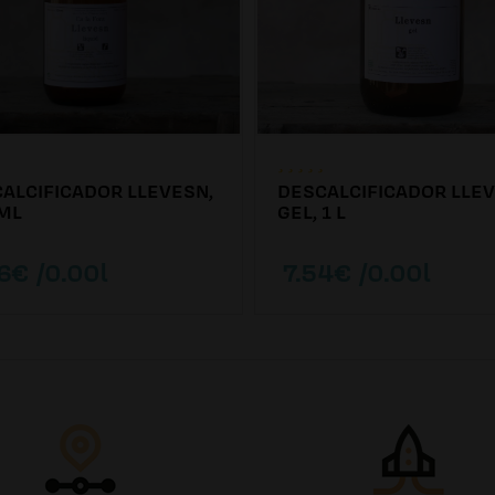
ALCIFICADOR LLEVESN,
DESCALCIFICADOR LLE
ML
GEL, 1 L
6€ /0.00l
7.54€ /0.00l