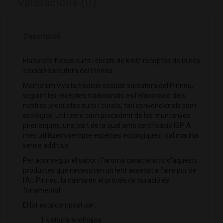
Valoracions (0)
Descripció
Elaborats frescs cuits i curats de km0: receptes de la rica
tradició xarcutera del Pirineu.
Mantenim viva la tradició secular xarcutera del Pirineu,
seguint les receptes tradicionals en l'elaboració dels
nostres productes cuits i curats, tan convencionals com
ecològics. Utilitzem carn procedent de les muntanyes
pirenaiques, una part de la qual amb certificació IGP. A
més utilitzem sempre espècies ecològiques i sal marina
sense additius.
Per aconseguir el sabor i l'aroma característic d'aquests
productes que necessiten un lent assecat a l'aire pur de
l'Alt Pirineu, la calma en el procés de curació és
fonamental.
El lot esta compost per:
1 xistorra ecològica