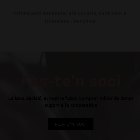
Informació essencial als usuaris, tant com a
financera i bancària
Fes-te'n soci
La teva decisió, el nostre futur. Comprar millor és donar
suport a la cooperativa
FES-TE'N SOCI