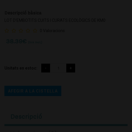
Descripció bàsica
LOT D'EMBOTITS CUITS I CURATS ECOLÒGICS DE KM0
0 Valoracions
38.39
€
(IVA incl.)
Unitats en estoc:
AFEGIR A LA CISTELLA
Descripció