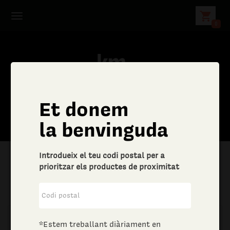
shopping_cart
0
Et donem
C
la benvinguda
e
Introdueix el teu codi postal per a
r
prioritzar els productes de proximitat
|
Aliments i begudes
|
Carns
c
a
*Estem treballant diàriament en