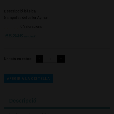
Descripció bàsica
6 ampolles del celler Aymar
0 Valoracions
68.34
€
(IVA incl.)
Unitats en estoc:
AFEGIR A LA CISTELLA
Descripció