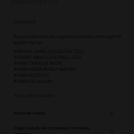
Valoracions (0)
Descripció
Aquest pack inclou els següents productes amb segell de
qualitat Aymar:
VI NOVELL XAREL·LO ECOLÒGIC 2022
VI ROSAT XAREL·LO VERMELL 2022
AYMAR TRANQUIL NEGRE
AYMAR RESERVA BRUT NATURE
AYMAR ROSÉ ECO
AYMAR ICE extra dry
Fitxa del producte
Producte català
Si
Origen català del component i matèries
Si