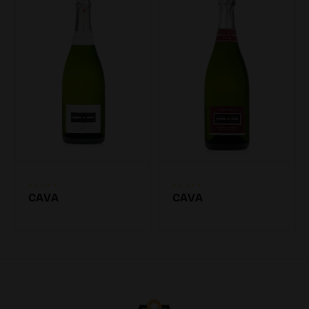
CAVA
CAVA
7.20€
7.20€