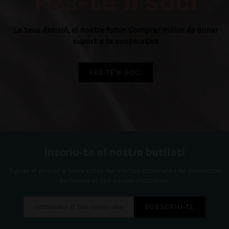
Fes-te'n soci
La teva decisió, el nostre futur. Comprar millor és donar
suport a la cooperativa
FES-TE'N SOCI
Inscriu-te al nostre butlletí
Sigues el primer a rebre totes les ofertes especials i de productes
exclusius al teu correo electrònic.
SUBSCRIU-TE