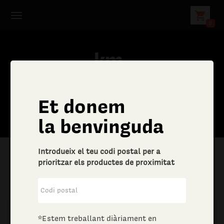
shopping_cart
0
Et donem
la benvinguda
Introdueix el teu codi postal per a
prioritzar els productes de proximitat
|
Aliments i begudes
|
Vins i escumosos
*Estem treballant diàriament en