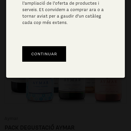
l'ampliació de l'oferta de productes i
serveis. Et convidem a comprar ara o a
tornar aviat per a gaudir d'un catàleg
cada cop més extens.
Aymar
PACK DEGUSTACIÓ AYMAR