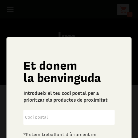
shopping_cart
0
Et donem
la benvinguda
Introdueix el teu codi postal per a
prioritzar els productes de proximitat
|
Aliments i begudes
|
Oli, vinagre i salses
*Estem treballant diàriament en