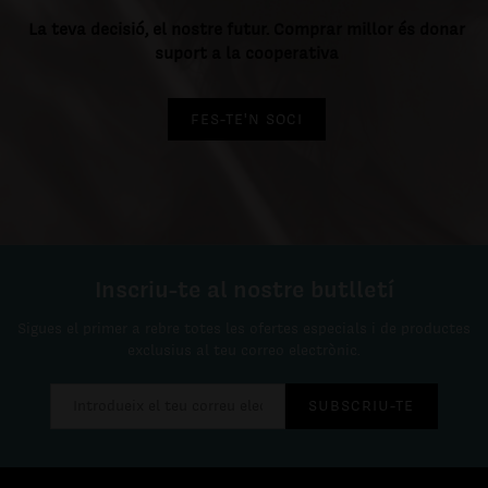
La teva decisió, el nostre futur. Comprar millor és donar
suport a la cooperativa
FES-TE'N SOCI
Inscriu-te al nostre butlletí
Sigues el primer a rebre totes les ofertes especials i de productes
exclusius al teu correo electrònic.
SUBSCRIU-TE