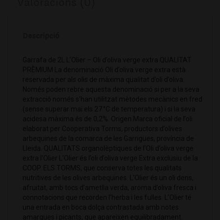
Valoracions (0)
Descripció
Garrafa de 2L L’Olier – Oli d’oliva verge extra QUALITAT
PRÈMIUM La denominació Oli d’oliva verge extra està
reservada per als olis de màxima qualitat d’oli d’oliva.
Només poden rebre aquesta denominació si per a la seva
extracció només s’han utilitzat mètodes mecànics en fred
(sense superar mai els 27 °C de temperatura) i si la seva
acidesa màxima és de 0,2%. Origen Marca oficial de l’oli
elaborat per Cooperativa Torms, productors d’olives
arbequines de la comarca de les Garrigues, província de
Lleida. QUALITATS organolèptiques de l’Oli d’oliva verge
extra l’Olier L’Olier és l’oli d’oliva verge Extra exclusiu de la
COOP. ELS TORMS, que conserva totes les qualitats
nutritives de les olives arbequines. L’Olier és un oli dens,
afruitat, amb tocs d’ametlla verda, aroma d’oliva fresca i
connotacions que recorden l’herba i les fulles. L’Olier té
una entrada en boca dolça contrastada amb notes
amargues i picants, que apareixen equilibradament.