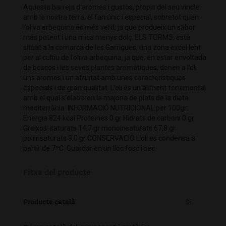
Aquesta barreja d’aromes i gustos, propis del seu vincle
amb la nostra terra, el fan únic i especial, sobretot quan
l’oliva arbequina és més verd, ja que produeix un sabor
més potent i una mica menys dolç. ELS TORMS, està
situat a la comarca de les Garrigues, una zona excel·lent
per al cultiu de l’oliva arbequina, ja que, en estar envoltada
de boscos i les seves plantes aromàtiques, donen a l’oli
uns aromes i un afruitat amb unes característiques
especials i de gran qualitat. L’oli és un aliment fonamental
amb el qual s’elaboren la majoria de plats de la dieta
mediterrània. INFORMACIÓ NUTRICIONAL per 100gr:
Energia 824 kcal Proteïnes 0 gr Hidrats de carboni 0 gr
Greixos: saturats 14,7 gr monoinsaturats 67,8 gr
poliinsaturats 9,0 gr CONSERVACIÓ L’oli es condensa a
partir de 7ºC. Guardar en un lloc fosc i sec.
Fitxa del producte
Producte català
Si