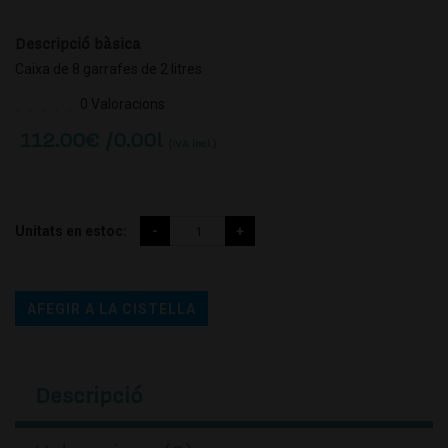
Descripció bàsica
Caixa de 8 garrafes de 2 litres
0 Valoracions
112.00
€ /0.00l
(IVA incl.)
Unitats en estoc:
AFEGIR A LA CISTELLA
Descripció