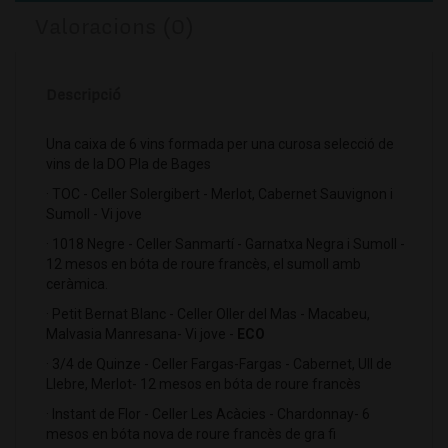
Valoracions (0)
Descripció
Una caixa de 6 vins formada per una curosa selecció de
vins de la DO Pla de Bages
· TOC - Celler Solergibert - Merlot, Cabernet Sauvignon i
Sumoll - Vi jove
· 1018 Negre - Celler Sanmartí - Garnatxa Negra i Sumoll -
12 mesos en bóta de roure francès, el sumoll amb
ceràmica.
· Petit Bernat Blanc - Celler Oller del Mas - Macabeu,
Malvasia Manresana- Vi jove -
ECO
· 3/4 de Quinze - Celler Fargas-Fargas - Cabernet, Ull de
Llebre, Merlot- 12 mesos en bóta de roure francès
· Instant de Flor - Celler Les Acàcies - Chardonnay- 6
mesos en bóta nova de roure francès de gra fi