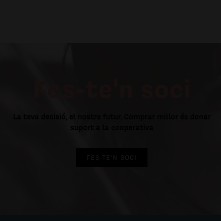
Fes-te'n soci
La teva decisió, el nostre futur. Comprar millor és donar
suport a la cooperativa
FES-TE'N SOCI