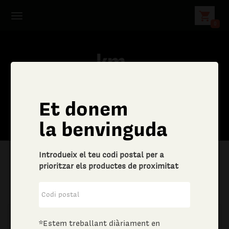
shopping_cart
0
Et donem
la benvinguda
Introdueix el teu codi postal per a
prioritzar els productes de proximitat
|
Aliments i begudes
|
Vins i escumosos
*Estem treballant diàriament en