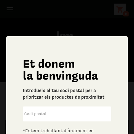
shopping_cart
0
Et donem
C
la benvinguda
e
Introdueix el teu codi postal per a
r
prioritzar els productes de proximitat
|
Aliments i begudes
|
Sucre i dolços
c
a
*Estem treballant diàriament en