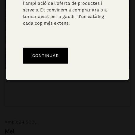
l'ampliació de l'oferta de productes i
serveis. Et convidem a comprar ara o a
tornar aviat per a gaudir d'un catàleg
cada cop més extens.
Ample24 SCCL
Mel