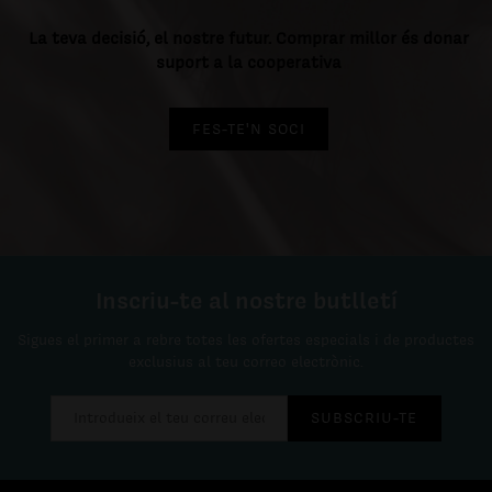
La teva decisió, el nostre futur. Comprar millor és donar
suport a la cooperativa
FES-TE'N SOCI
Inscriu-te al nostre butlletí
Sigues el primer a rebre totes les ofertes especials i de productes
exclusius al teu correo electrònic.
SUBSCRIU-TE