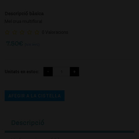
Descripció bàsica
Mel crua multifloral
0 Valoracions
7.50
€
(IVA incl.)
Unitats en estoc:
AFEGIR A LA CISTELLA
Descripció