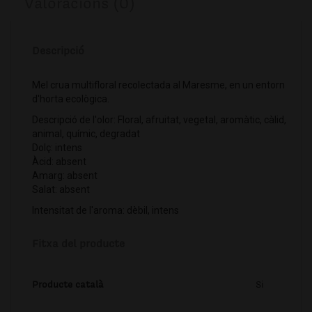
Valoracions (0)
Descripció
Mel crua multifloral recolectada al Maresme, en un entorn
d'horta ecològica.
Descripció de l'olor: Floral, afruitat, vegetal, aromàtic, càlid,
animal, químic, degradat
Dolç: intens
Àcid: absent
Amarg: absent
Salat: absent
Intensitat de l'aroma: dèbil, intens
Fitxa del producte
Producte català
Si