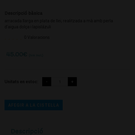
Descripció bàsica
arracada llarga en plata de llei, realitzada a mà amb perla
d'aigua dolça i lapislázuli
0 Valoracions
45.00
€
(IVA incl.)
Unitats en estoc:
AFEGIR A LA CISTELLA
Descripció