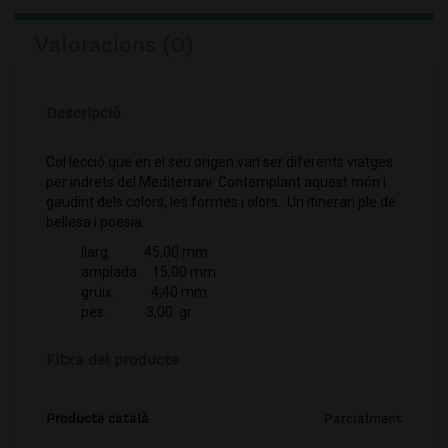
Valoracions (0)
Descripció
Col·lecció que en el seu origen van ser diferents viatges
per indrets del Mediterrani. Contemplant aquest món i
gaudint dels colors, les formes i olors. Un itinerari ple de
bellesa i poesia.
llarg. 45,00 mm
amplada. 15,00 mm
gruix. 4,40 mm
pes. 3,00 gr
Fitxa del producte
Producte català
Parcialment