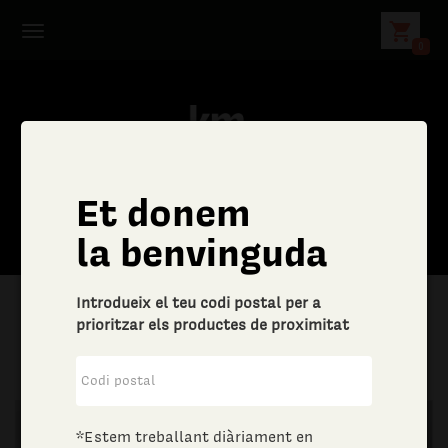
shopping_cart
0
Et donem
la benvinguda
Introdueix el teu codi postal per a
prioritzar els productes de proximitat
|
Altres bens i serveis
|
Joieria i bijuteria
*Estem treballant diàriament en