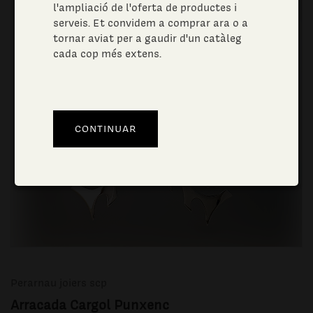
l'ampliació de l'oferta de productes i
serveis. Et convidem a comprar ara o a
tornar aviat per a gaudir d'un catàleg
cada cop més extens.
Perarnau joiers scp
Arracada Cargol Punxenc