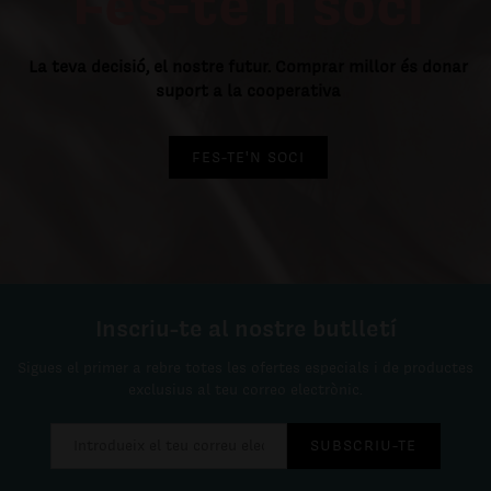
Fes-te'n soci
La teva decisió, el nostre futur. Comprar millor és donar
suport a la cooperativa
FES-TE'N SOCI
Inscriu-te al nostre butlletí
Sigues el primer a rebre totes les ofertes especials i de productes
exclusius al teu correo electrònic.
SUBSCRIU-TE