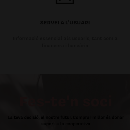
SERVEI A L'USUARI
Informació essencial als usuaris, tant com a
financera i bancària
Fes-te'n soci
La teva decisió, el nostre futur. Comprar millor és donar
suport a la cooperativa