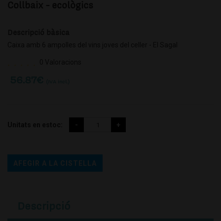
Collbaix - ecològics
Descripció bàsica
Caixa amb 6 ampolles del vins joves del celler - El Sagal
0 Valoracions
56.87
€
(IVA incl.)
Unitats en estoc:
AFEGIR A LA CISTELLA
Descripció