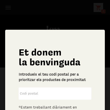
shopping_cart
0
Et donem
la benvinguda
Introdueix el teu codi postal per a
prioritzar els productes de proximitat
|
Aliments i begudes
|
Vins i escumosos
*Estem treballant diàriament en