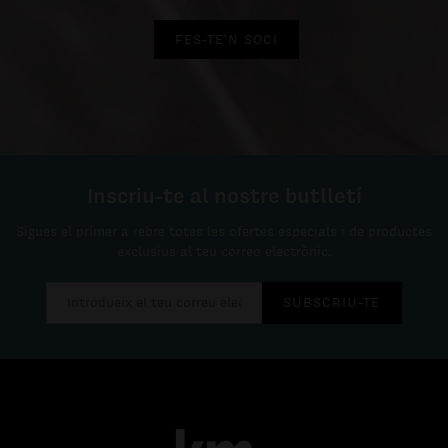
FES-TE'N SOCI
Inscriu-te al nostre butlletí
Sigues el primer a rebre totes les ofertes especials i de productes
exclusius al teu correo electrònic.
SUBSCRIU-TE