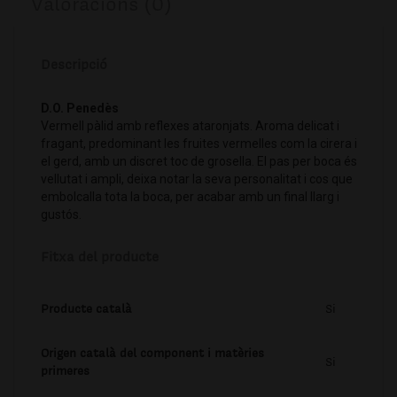
Valoracions (0)
Descripció
D.O. Penedès
Vermell pàlid amb reflexes ataronjats. Aroma delicat i
fragant, predominant les fruites vermelles com la cirera i
el gerd, amb un discret toc de grosella. El pas per boca és
vellutat i ampli, deixa notar la seva personalitat i cos que
embolcalla tota la boca, per acabar amb un final llarg i
gustós.
Fitxa del producte
Producte català
Si
Origen català del component i matèries
Si
primeres