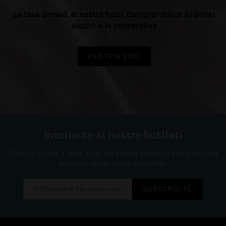
La teva decisió, el nostre futur. Comprar millor és donar
suport a la cooperativa
FES-TE'N SOCI
Inscriu-te al nostre butlletí
Sigues el primer a rebre totes les ofertes especials i de productes
exclusius al teu correo electrònic.
SUBSCRIU-TE