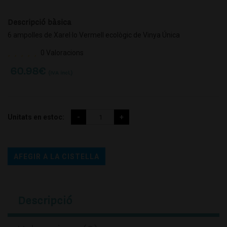
Descripció bàsica
6 ampolles de Xarel·lo Vermell ecològic de Vinya Única
0 Valoracions
60.98
€
(IVA incl.)
Unitats en estoc:
AFEGIR A LA CISTELLA
Descripció