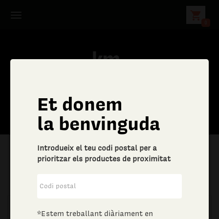
shopping_cart
0
Et donem
la benvinguda
Introdueix el teu codi postal per a
prioritzar els productes de proximitat
|
Aliments i begudes
|
Vins i escumosos
*Estem treballant diàriament en