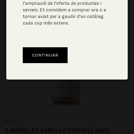
l'ampliació de l'oferta de productes i
serveis. Et convidem a comprar ara o a
tornar aviat per a gaudir d'un catàleg
cada cop més extens.
Aymar
6 AMPOLLES XAREL·LO VERMELL 2022