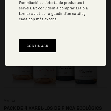
l'ampliació de l'oferta de productes i
serveis. Et convidem a comprar ara o a
tornar aviat per a gaudir d'un catàleg
cada cop més extens.
Aymar
PACK DE 4 XAREL·LOS DE FINCA ECOLÒGICS