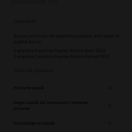
Valoracions (0)
Descripció
Aquest pack inclou els següents productes amb segell de
qualitat Aymar:
2 ampolles Castell de Pujades Xarel·lo Blanc 2022
2 ampolles Castell de Pujades Xarel·lo Vermell 2022
Fitxa del producte
Producte català
Si
Origen català del component i matèries
Si
primeres
Etiquetatge en català
Si