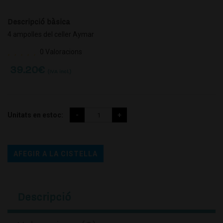
Descripció bàsica
4 ampolles del celler Aymar
0 Valoracions
39.20
€
(IVA incl.)
Unitats en estoc:
AFEGIR A LA CISTELLA
Descripció