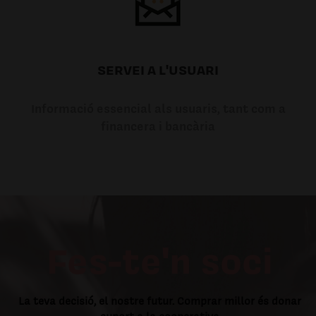
SERVEI A L'USUARI
Informació essencial als usuaris, tant com a
financera i bancària
Fes-te'n soci
La teva decisió, el nostre futur. Comprar millor és donar