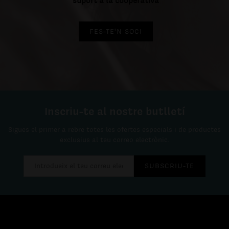
suport a la cooperativa
FES-TE'N SOCI
Inscriu-te al nostre butlletí
Sigues el primer a rebre totes les ofertes especials i de productes
exclusius al teu correo electrònic.
SUBSCRIU-TE