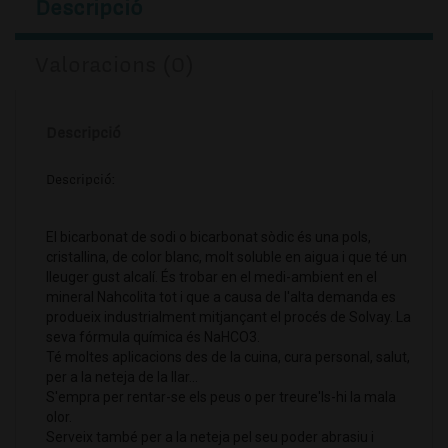
Descripció
Valoracions (0)
Descripció
Descripció:
El bicarbonat de sodi o bicarbonat sòdic és una pols,
cristallina, de color blanc, molt soluble en aigua i que té un
lleuger gust alcalí. És trobar en el medi-ambient en el
mineral Nahcolita tot i que a causa de l'alta demanda es
produeix industrialment mitjançant el procés de Solvay. La
seva fórmula química és NaHCO3.
Té moltes aplicacions des de la cuina, cura personal, salut,
per a la neteja de la llar...
S'empra per rentar-se els peus o per treure'ls-hi la mala
olor.
Serveix també per a la neteja pel seu poder abrasiu i