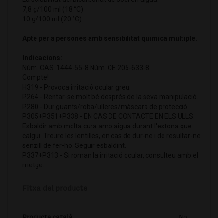
7,8 g/100 ml (18 °C)
10 g/100 ml (20 °C)
Apte per a persones amb sensibilitat química múltiple.
Indicacions:
Núm. CAS: 1444-55-8 Núm. CE 205-633-8
Compte!
H319 - Provoca irritació ocular greu.
P264 - Rentar-se molt bé després de la seva manipulació.
P280 - Dur guants/roba/ulleres/màscara de protecció.
P305+P351+P338 - EN CAS DE CONTACTE EN ELS ULLS:
Esbaldir amb molta cura amb aigua durant l'estona que
calgui. Treure les lentilles, en cas de dur-ne i de resultar-ne
senzill de fer-ho. Seguir esbaldint.
P337+P313 - Si roman la irritació ocular, consulteu amb el
metge.
Fitxa del producte
Producte català
No