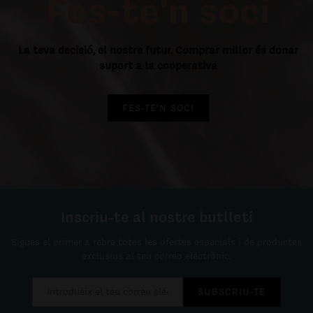
Fes-te'n soci
La teva decisió, el nostre futur. Comprar millor és donar
suport a la cooperativa
FES-TE'N SOCI
Inscriu-te al nostre butlletí
Sigues el primer a rebre totes les ofertes especials i de productes
exclusius al teu correo electrònic.
SUBSCRIU-TE