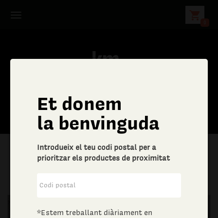
shopping_cart
0
Et donem
la benvinguda
Introdueix el teu codi postal per a
prioritzar els productes de proximitat
|
Llar
|
Drogueria
*Estem treballant diàriament en