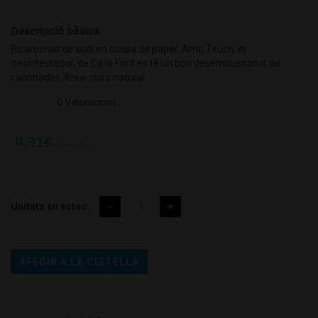
Descripció bàsica
Bicarbonat de sodi en bossa de paper. Amb Teuch, el
desinfectador, de Ca la Font es té un bon desembussador de
canonades, lleva-olors natural.
0 Valoracions
4.31
€
(IVA incl.)
Unitats en estoc:
AFEGIR A LA CISTELLA