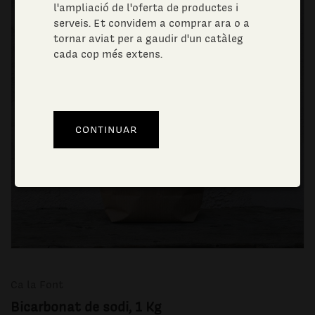
l'ampliació de l'oferta de productes i
serveis. Et convidem a comprar ara o a
tornar aviat per a gaudir d'un catàleg
cada cop més extens.
Ca la Font
Bicarbonat de sodi, 1 Kg