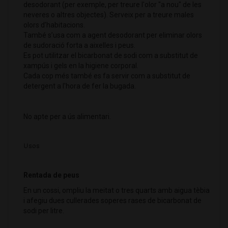
desodorant (per exemple, per treure l'olor "a nou" de les
neveres o altres objectes). Serveix per a treure males
olors d’habitacions.
També s’usa com a agent desodorant per eliminar olors
de sudoració forta a aixelles i peus.
Es pot utilitzar el bicarbonat de sodi com a substitut de
xampús i gels en la higiene corporal.
Cada cop més també es fa servir com a substitut de
detergent a l'hora de fer la bugada.
No apte per a ús alimentari.
Usos
Rentada de peus
En un cossi, ompliu la meitat o tres quarts amb aigua tèbia
i afegiu dues cullerades soperes rases de bicarbonat de
sodi per litre.