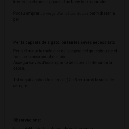
Immergiu els peus i gaudiu d'un bany ben reparador.
Podeu emprar
oli verge d'ametlles dolces
per hidratar la
pell.
Per la capseta dels gats, on fan les seves necessitats
Per a eliminar la mala olor de la capsa del gat cobriu-ne el
fons amb bicarbonat de sodi.
Assegureu-vos d'escampar-lo bé cobrint l'interior de la
capsa.
Tot seguit acabeu-lo d'omplir (7 o 8 cm) amb la sorra de
sempre.
Observacions:
La solubilitat del bicarbonat de sodi en aigua: