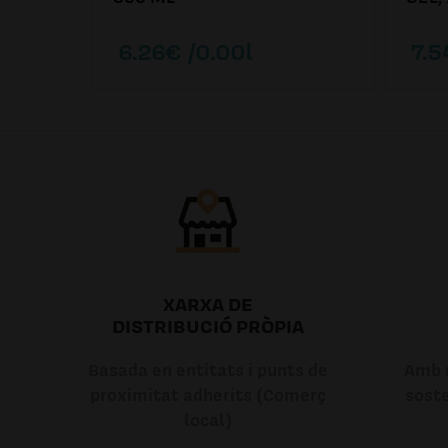
6.26€ /0.00l
7.5
XARXA DE
DISTRIBUCIÓ PRÒPIA
Basada en entitats i punts de
Amb u
proximitat adherits (Comerç
soste
local)