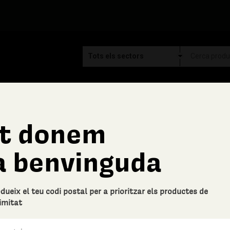
t donem
Ca la Font
a benvinguda
Bicarbonat de sodi, 1 K
Descripció bàsica
odueix el teu codi postal per a prioritzar els productes de
Bicarbonat de sodi en bossa de p
imitat
té un bon desembussador de cano
0 Valoracions