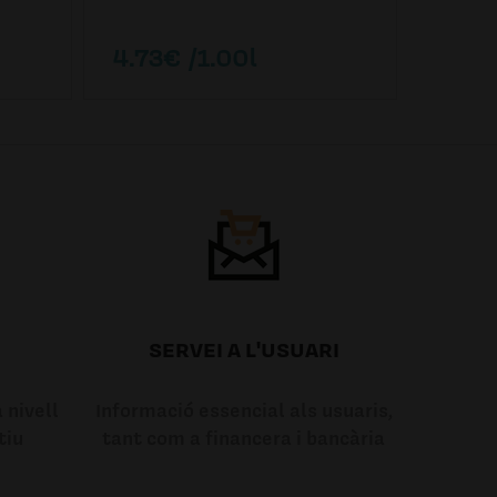
4.73€ /1.00l
6.21
SERVEI A L'USUARI
 nivell
Informació essencial als usuaris,
tiu
tant com a financera i bancària