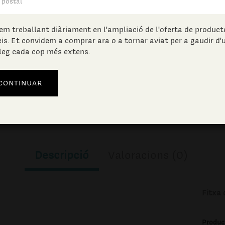
4.31
€
(IVA incl.)
em treballant diàriament en l'ampliació de l'oferta de producte
eis. Et convidem a comprar ara o a tornar aviat per a gaudir d'
leg cada cop més extens.
Unitats en estoc:
AFEGIR A LA CISTELLA
Descripció
Valoracions (0)
Fitxa 
Produc