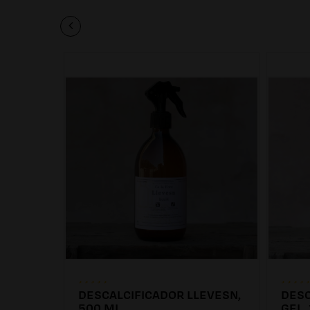
DESCALCIFICADOR LLEVESN,
DESC
00ML
500 ML
GEL, 