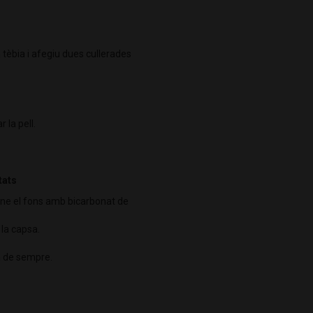
 tèbia i afegiu dues cullerades
 la pell.
tats
u-ne el fons amb bicarbonat de
 la capsa.
a de sempre.