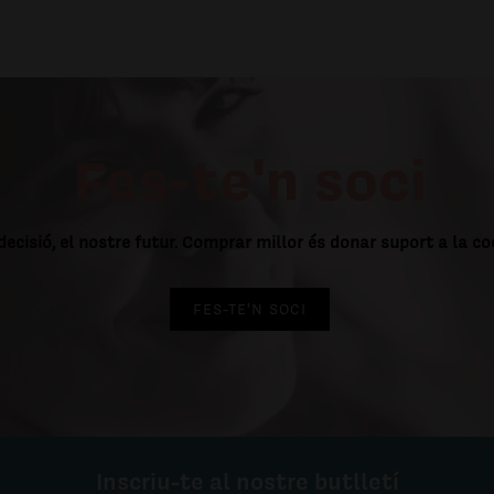
Fes-te'n soci
decisió, el nostre futur. Comprar millor és donar suport a la c
FES-TE'N SOCI
Inscriu-te al nostre butlletí