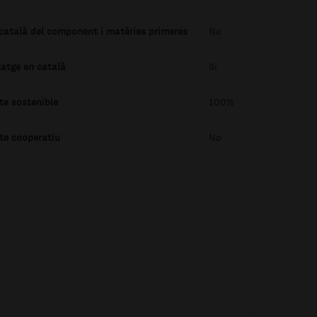
 català del component i matèries primeres
No
tatge en català
Si
te sostenible
100%
te cooperatiu
No