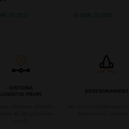
4€ /0.00l
9.63€ /0.00l
SISTEMA
ASSESORAMENT
LOGÍSTIC PROPI
na cobertura eficient i
Als socis col·laboradors, a
nible de tot el territori
empresarial i associa
català