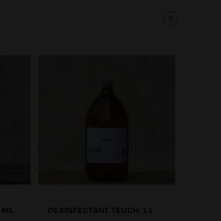
 ML
DESINFECTANT TEUCH, 1 L
DULAS
OXIGEN