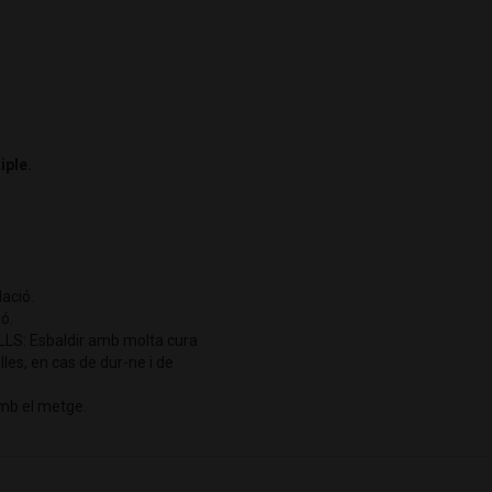
iple.
ació.
ó.
S: Esbaldir amb molta cura
lles, en cas de dur-ne i de
amb el metge.