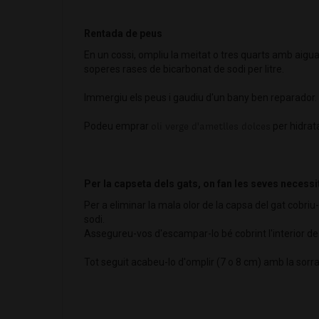
Rentada de peus
En un cossi, ompliu la meitat o tres quarts amb aigua
soperes rases de bicarbonat de sodi per litre.
Immergiu els peus i gaudiu d'un bany ben reparador.
Podeu emprar
oli verge d'ametlles dolces
per hidratar
Per la capseta dels gats, on fan les seves necessi
Per a eliminar la mala olor de la capsa del gat cobri
sodi.
Assegureu-vos d'escampar-lo bé cobrint l'interior de
Tot seguit acabeu-lo d'omplir (7 o 8 cm) amb la sorr