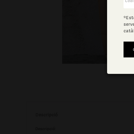
*Est
serv
catà
Descripció
Descripció: