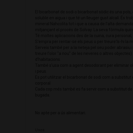
El bicarbonat de sodi o bicarbonat sòdic és una pols, c
soluble en aigua i que té un lleuger gust alcalí. És tr
mineral Nahcolita tot i que a causa de l'alta demand
mitjançant el procés de Solvay. La seva fórmula qu
Té moltes aplicacions des de la cuina, cura personal, sal
S'empra per rentar-se els peus o per treure'ls-hi la m
Serveix també per a la neteja pel seu poder abrasiu 
treure l'olor "a nou" de les neveres o altres objectes)
d’habitacions.
També s’usa com a agent desodorant per eliminar olo
i peus.
Es pot utilitzar el bicarbonat de sodi com a substitut
corporal.
Cada cop més també es fa servir com a substitut de d
bugada.
No apte per a ús alimentari.
Usos