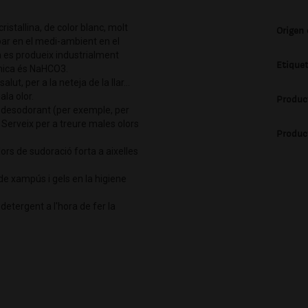
ristallina, de color blanc, molt
Origen
obar en el medi-ambient en el
a es produeix industrialment
Etique
ímica és NaHCO3.
ut, per a la neteja de la llar...
ala olor.
Produc
i desodorant (per exemple, per
. Serveix per a treure males olors
Produc
rs de sudoració forta a aixelles
 de xampús i gels en la higiene
etergent a l'hora de fer la