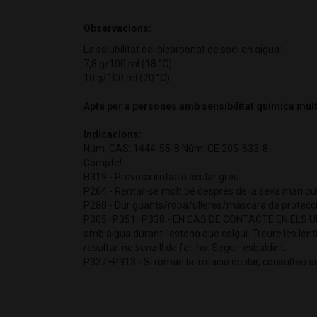
Observacions:
La solubilitat del bicarbonat de sodi en aigua:
7,8 g/100 ml (18 °C)
10 g/100 ml (20 °C)
Apte per a persones amb sensibilitat química múlt
Indicacions:
Núm. CAS: 1444-55-8 Núm. CE 205-633-8
Compte!
H319 - Provoca irritació ocular greu.
P264 - Rentar-se molt bé després de la seva manipul
P280 - Dur guants/roba/ulleres/màscara de protecci
P305+P351+P338 - EN CAS DE CONTACTE EN ELS ULL
amb aigua durant l'estona que calgui. Treure les lenti
resultar-ne senzill de fer-ho. Seguir esbaldint.
P337+P313 - Si roman la irritació ocular, consulteu 