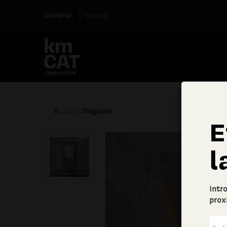
Comprar
Vendre
|
Llar
|
Drogueria
E
l
Intr
prox