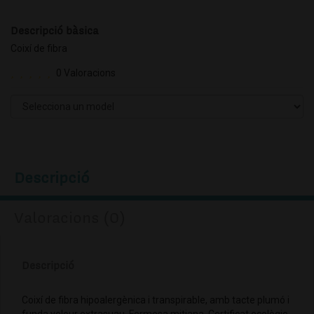
Descripció bàsica
Coixí de fibra
0 Valoracions
Descripció
Valoracions (0)
Descripció
Coixí de fibra hipoalergènica i transpirable, amb tacte plumó i
funda velour extrasuau. Fermesa mitjana. Certificat ecològic