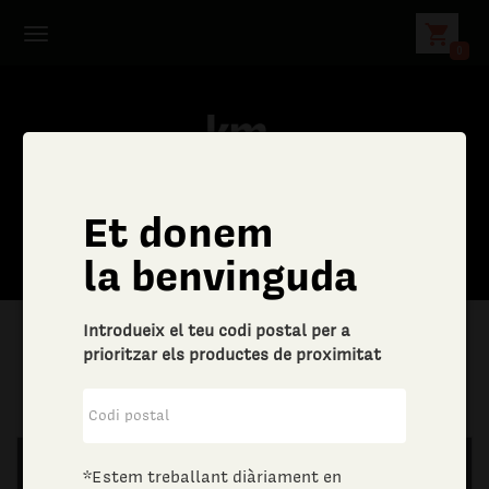
shopping_cart
0
Et donem
la benvinguda
Introdueix el teu codi postal per a
prioritzar els productes de proximitat
|
Llar
|
Tèxtil per la llar
*Estem treballant diàriament en