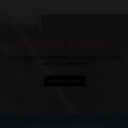
Fes-te'n soci
La teva decisió, el nostre futur. Comprar millor és donar
suport a la cooperativa
FES-TE'N SOCI
Inscriu-te al nostre butlletí