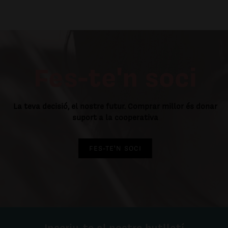
Fes-te'n soci
La teva decisió, el nostre futur. Comprar millor és donar
suport a la cooperativa
FES-TE'N SOCI
Inscriu-te al nostre butlletí