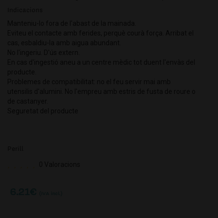
Indicacions
Manteniu-lo fora de l'abast de la mainada.
Eviteu el contacte amb ferides, perquè courà força. Arribat el
cas, esbaldiu-la amb aigua abundant.
No l'ingeriu. D'ús extern.
En cas d'ingestió aneu a un centre mèdic tot duent l'envàs del
producte.
Problemes de compatibilitat: no el feu servir mai amb
utensilis d'alumini. No l'empreu amb estris de fusta de roure o
de castanyer.
Seguretat del producte
Perill
0 Valoracions
6.21
€
(IVA incl.)