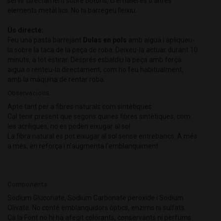
servir directament sobre botons, cremalleres o altres
elements metàl·lics. No hi barregeu lleixiu.
Ús directe:
Feu una pasta barrejant
Dulas en pols
amb aigua i apliqueu-
la sobre la taca de la peça de roba. Deixeu-la actuar durant 10
minuts, a tot estirar. Després esbaldiu la peça amb força
aigua o renteu-la directament, com ho feu habitualment,
amb la màquina de rentar roba.
Observacions
Apte tant per a fibres naturals com sintètiques.
Cal tenir present que segons quines fibres sintètiques, com
les acríliques, no es poden eixugar al sol.
La fibra natural es pot eixugar al sol sense entrebancs. A més
a més, en reforça i n'augmenta l'emblanquiment.
Components
Sodium Gluconate, Sodium Carbonate peroxide i Sodium
Olivate. No conté emblanquidors òptics, enzims ni sulfats.
Ca la Font no hi ha afegit colorants, conservants ni perfums.