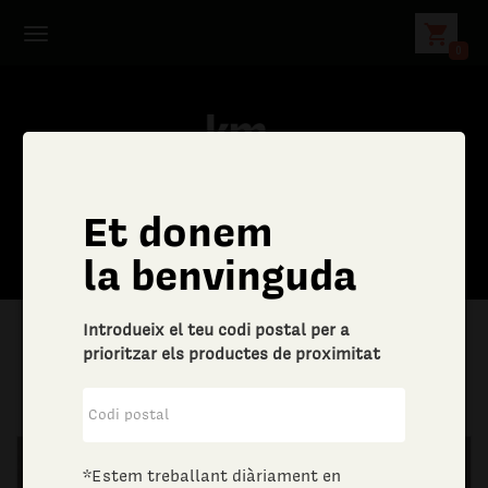
shopping_cart
0
Et donem
la benvinguda
Introdueix el teu codi postal per a
prioritzar els productes de proximitat
|
Llar
|
Drogueria
*Estem treballant diàriament en