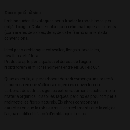
Descripció bàsica
Emblanquidor i llevataques per a tractar la roba blanca, per
mitjà d'oxigen.
Dulas
emblanqueix i elimina taques resistents
(com ara les de salses, de vi, de cafè...) amb una rentada
convencional.
Ideal per a emblanquir estovalles, llençols, tovalloles,
tovallons, etcètera.
Producte apte per a qualsevol duresa de l'aigua.
N'obtindrem el millor rendiment entre els 30 i els 60°.
Quan es mulla, el percarbonat de sodi comença una reacció
espumosa en què s'allibera oxigen i es converteix en
carbonat de sodi. L'oxigen és extremadament reactiu amb la
matèria orgànica i dissol les taques, però no és prou fort per a
malmetre les fibres naturals. Els altres components
garanteixen que la roba es mulli correctament i que la calç de
l'aigua no dificulti l'acció d'emblanquir la roba.