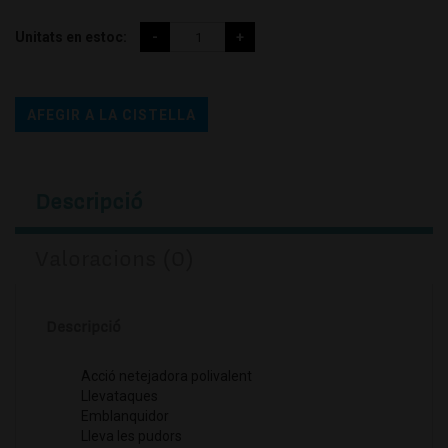
Unitats en estoc:
AFEGIR A LA CISTELLA
Descripció
Valoracions (0)
Descripció
Acció netejadora polivalent
Llevataques
Emblanquidor
Lleva les pudors