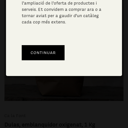
l'ampliació de l'oferta de productes i
serveis. Et convidem a comprar ara o a
tornar aviat per a gaudir d'un catàleg
cada cop més extens.
Ca la Font
Dulas, emblanquidor oxigenat, 1 Kg