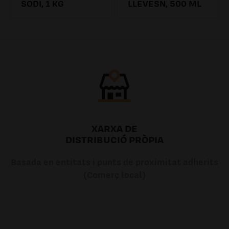
SODI, 1 KG
LLEVESN, 500 ML
4.31€
6.26€ /0.00l
XARXA DE
DISTRIBUCIÓ PRÒPIA
Basada en entitats i punts de proximitat adherits
(Comerç local)