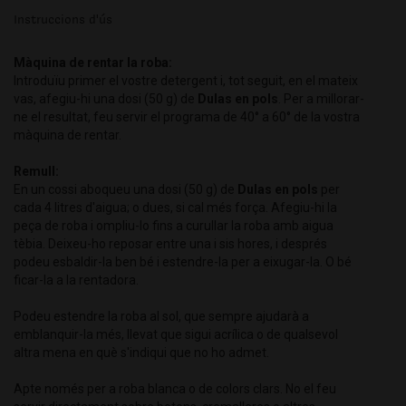
Instruccions d'ús
Màquina de rentar la roba:
Introduïu primer el vostre detergent i, tot seguit, en el mateix
vas, afegiu-hi una dosi (50 g) de
Dulas en pols
. Per a millorar-
ne el resultat, feu servir el programa de 40° a 60° de la vostra
màquina de rentar.
Remull:
En un cossi aboqueu una dosi (50 g) de
Dulas en pols
per
cada 4 litres d'aigua; o dues, si cal més força. Afegiu-hi la
peça de roba i ompliu-lo fins a curullar la roba amb aigua
tèbia. Deixeu-ho reposar entre una i sis hores, i després
podeu esbaldir-la ben bé i estendre-la per a eixugar-la. O bé
ficar-la a la rentadora.
Podeu estendre la roba al sol, que sempre ajudarà a
emblanquir-la més, llevat que sigui acrílica o de qualsevol
altra mena en què s'indiqui que no ho admet.
Apte només per a roba blanca o de colors clars. No el feu