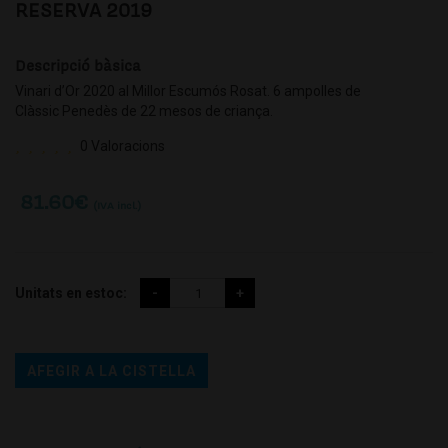
RESERVA 2019
Descripció bàsica
Vinari d’Or 2020 al Millor Escumós Rosat.⁣ 6 ampolles de
Clàssic Penedès de 22 mesos de criança.
0 Valoracions
81.60
€
(IVA incl.)
Unitats en estoc:
AFEGIR A LA CISTELLA