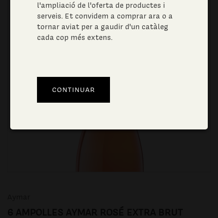
l'ampliació de l'oferta de productes i
serveis. Et convidem a comprar ara o a
tornar aviat per a gaudir d'un catàleg
cada cop més extens.
Aymar
6 AMPOLLES AYMAR ROSÉ EXTRA BRUT