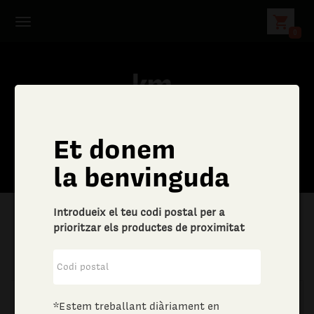
shopping_cart
0
Et donem
la benvinguda
Introdueix el teu codi postal per a
prioritzar els productes de proximitat
|
Aliments i begudes
|
Vins i escumosos
*Estem treballant diàriament en