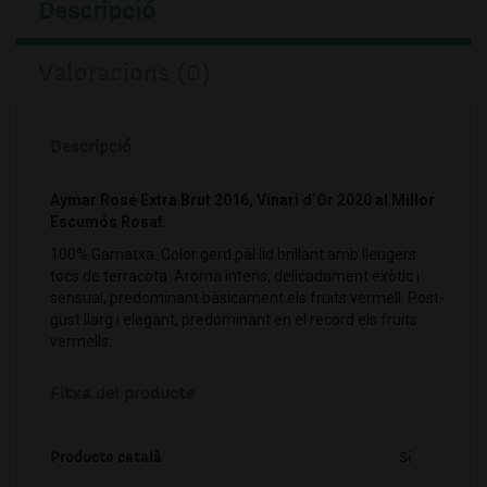
Descripció
Valoracions (0)
Descripció
Aymar Rosé Extra Brut 2016, Vinari d’Or 2020 al Millor
Escumós Rosat.⁣
100% Garnatxa. Color gerd pàl·lid brillant amb lleugers
tocs de terracota. Aroma intens, delicadament exòtic i
sensual, predominant bàsicament els fruits vermell. Post-
gust llarg i elegant, predominant en el record els fruits
vermells.
Fitxa del producte
Producte català
Si