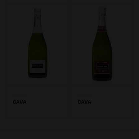
CAVA
CAVA
7.20€
7.20€