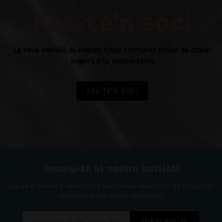
Fes-te'n soci
La teva decisió, el nostre futur. Comprar millor és donar
suport a la cooperativa
FES-TE'N SOCI
Inscriu-te al nostre butlletí
Sigues el primer a rebre totes les ofertes especials i de productes
exclusius al teu correo electrònic.
SUBSCRIU-TE