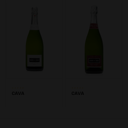
CAVA
CAVA
7.20€
7.20€