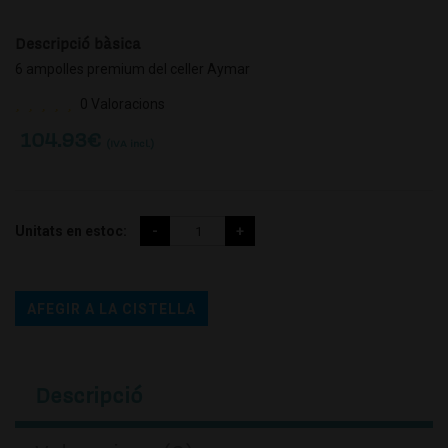
Descripció bàsica
6 ampolles premium del celler Aymar
0 Valoracions
104.93
€
(IVA incl.)
Unitats en estoc:
AFEGIR A LA CISTELLA
Descripció