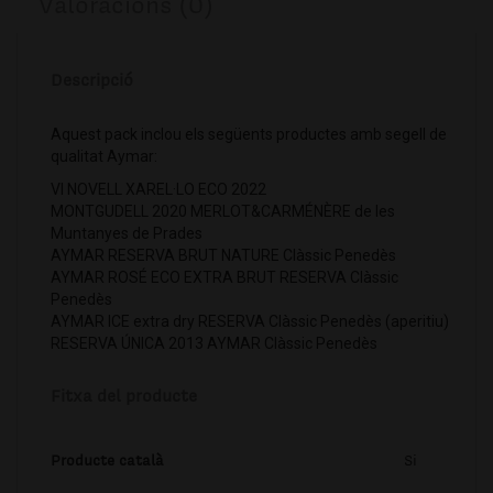
Valoracions (0)
Descripció
Aquest pack inclou els següents productes amb segell de
qualitat Aymar:
VI NOVELL XAREL·LO ECO 2022
MONTGUDELL 2020 MERLOT&CARMÉNÈRE de les
Muntanyes de Prades
AYMAR RESERVA BRUT NATURE Clàssic Penedès
AYMAR ROSÉ ECO EXTRA BRUT RESERVA Clàssic
Penedès
AYMAR ICE extra dry RESERVA Clàssic Penedès (aperitiu)
RESERVA ÚNICA 2013 AYMAR Clàssic Penedès
Fitxa del producte
Producte català
Si