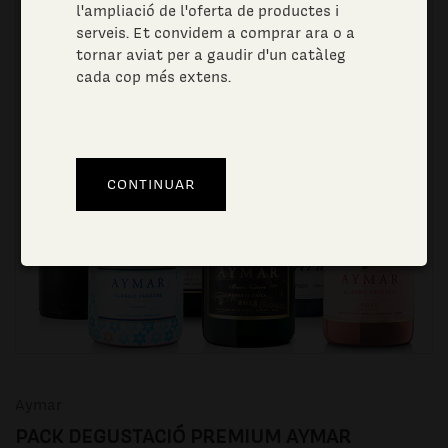
l'ampliació de l'oferta de productes i
serveis. Et convidem a comprar ara o a
tornar aviat per a gaudir d'un catàleg
cada cop més extens.
Aymar
PACK DEGUSTACIÓ PREMIUM AYMAR