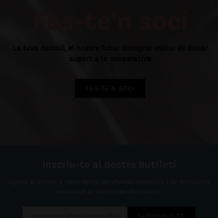
Fes-te'n soci
La teva decisió, el nostre futur. Comprar millor és donar
suport a la cooperativa
FES-TE'N SOCI
Inscriu-te al nostre butlletí
Sigues el primer a rebre totes les ofertes especials i de productes
exclusius al teu correo electrònic.
SUBSCRIU-TE