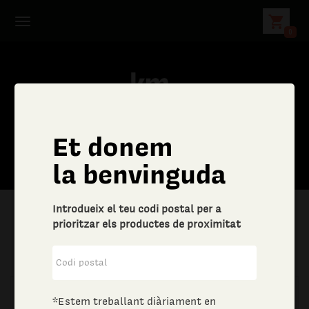
shopping_cart
0
Et donem
la benvinguda
Introdueix el teu codi postal per a
prioritzar els productes de proximitat
|
Aliments i begudes
|
Vins i escumosos
*Estem treballant diàriament en