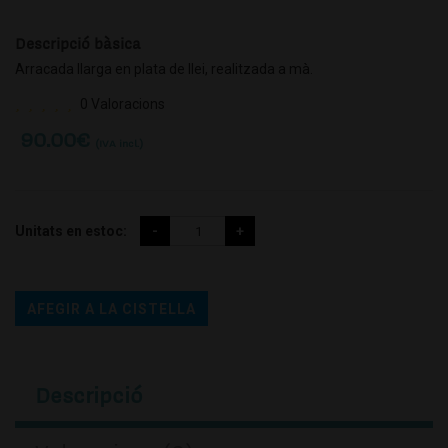
Descripció bàsica
Arracada llarga en plata de llei, realitzada a mà.
0 Valoracions
90.00
€
(IVA incl.)
Unitats en estoc:
AFEGIR A LA CISTELLA
Descripció