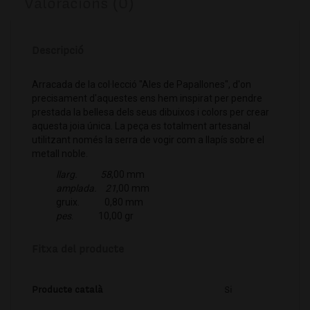
Valoracions (0)
Descripció
Arracada de la col·lecció "Ales de Papallones", d'on
precisament d'aquestes ens hem inspirat per pendre
prestada la bellesa dels seus dibuixos i colors per crear
aquesta joia única. La peça es totalment artesanal
utilitzant només la serra de vogir com a llapís sobre el
metall noble.
llarg. 58
,00 mm
amplada. 21
,00 mm
gruix. 0,80 mm
pes
. 10,00 gr
Fitxa del producte
Producte català
Si