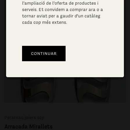
l'ampliació de l'oferta de productes i
serveis. Et convidem a comprar ara o a
tornar aviat per a gaudir d'un catàleg
cada cop més extens.
Perarnau joiers scp
Arracada Mirallets