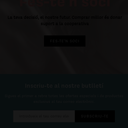
Fes-te'n soci
La teva decisió, el nostre futur. Comprar millor és donar
suport a la cooperativa
FES-TE'N SOCI
Inscriu-te al nostre butlletí
Sigues el primer a rebre totes les ofertes especials i de productes
exclusius al teu correo electrònic.
SUBSCRIU-TE