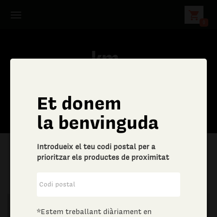
shopping_cart
0
Et donem
la benvinguda
Introdueix el teu codi postal per a
prioritzar els productes de proximitat
|
Altres bens i serveis
|
Joieria i bijuteria
*Estem treballant diàriament en