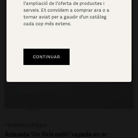
l'ampliació de l'oferta de productes i
serveis. Et convidem a comprar ara o a
tornar aviat per a gaudir d'un catàleg
cada cop més extens.
Perarnau joiers scp
Arracada 'Un País petit' xapada en or