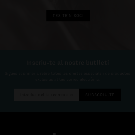
FES-TE'N SOCI
Inscriu-te al nostre butlletí
Sigues el primer a rebre totes les ofertes especials i de productes
exclusius al teu correo electrònic.
SUBSCRIU-TE