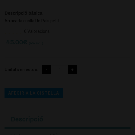
Descripció bàsica
Arracada criolla Un País petit
0 Valoracions
45.00
€
(IVA incl.)
Unitats en estoc:
AFEGIR A LA CISTELLA
Descripció