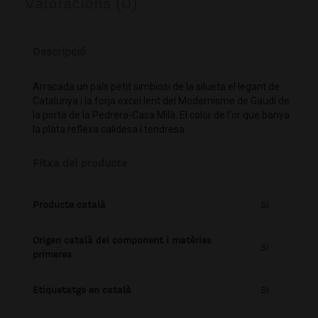
Valoracions (0)
Descripció
Arracada un país petit simbiosi de la silueta el·legant de
Catalunya i la forja excel·lent del Modernisme de Gaudí de
la porta de la Pedrera-Casa Milà. El color de l'or que banya
la plata reflexa calidesa i tendresa.
Fitxa del producte
Producte català
Si
Origen català del component i matèries
Si
primeres
Etiquetatge en català
Si