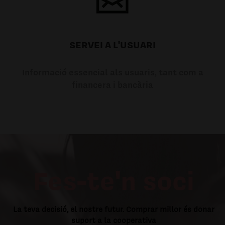
SERVEI A L'USUARI
Informació essencial als usuaris, tant com a
financera i bancària
Fes-te'n soci
La teva decisió, el nostre futur. Comprar millor és donar
suport a la cooperativa