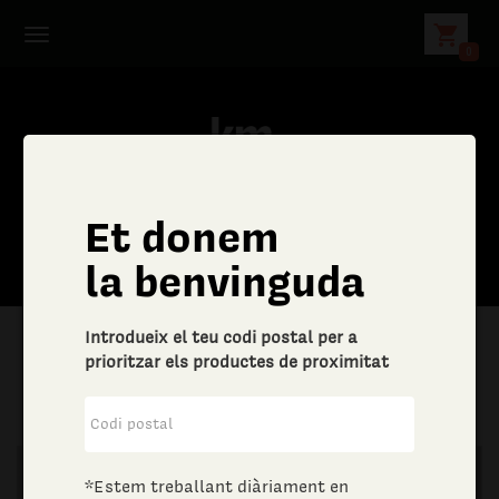
shopping_cart
0
Et donem
la benvinguda
Introdueix el teu codi postal per a
prioritzar els productes de proximitat
|
Altres bens i serveis
|
Joieria i bijuteria
*Estem treballant diàriament en