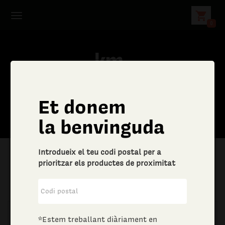
shopping_cart
0
Et donem
la benvinguda
Introdueix el teu codi postal per a
prioritzar els productes de proximitat
|
Aliments i begudes
|
Vins i escumosos
*Estem treballant diàriament en