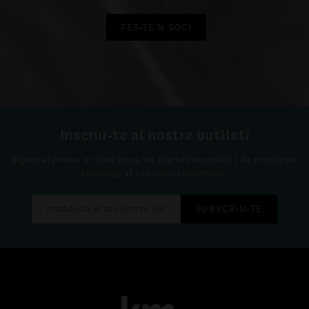
FES-TE'N SOCI
Inscriu-te al nostre butlletí
Sigues el primer a rebre totes les ofertes especials i de productes
exclusius al teu correo electrònic.
SUBSCRIU-TE