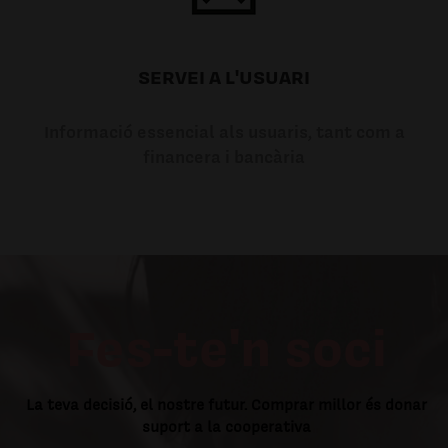
SERVEI A L'USUARI
Informació essencial als usuaris, tant com a
financera i bancària
Fes-te'n soci
La teva decisió, el nostre futur. Comprar millor és donar
suport a la cooperativa