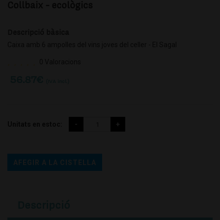
Collbaix - ecològics
Descripció bàsica
Caixa amb 6 ampolles del vins joves del celler - El Sagal
0 Valoracions
56.87
€
(IVA incl.)
Unitats en estoc:
AFEGIR A LA CISTELLA
Descripció