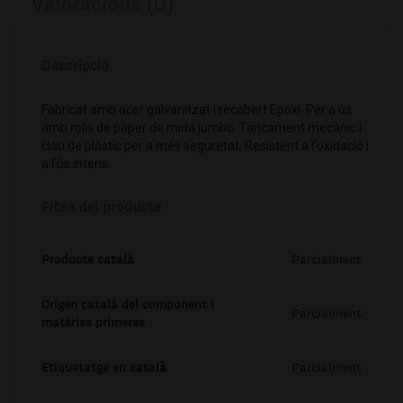
Valoracions (0)
Descripció
Fabricat amb acer galvanitzat i recobert Epoxi. Per a ús
amb rolls de paper de mida jumbo. Tancament mecànic i
clau de plàstic per a més seguretat. Resistent a l'oxidació i
a l’ús intens.
Fitxa del producte
Producte català
Parcialment
Origen català del component i
Parcialment
matèries primeres
Etiquetatge en català
Parcialment