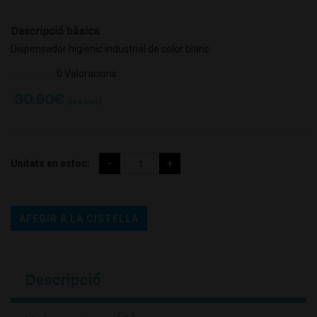
Descripció bàsica
Dispensador higiènic industrial de color blanc.
0 Valoracions
30.90
€
(IVA incl.)
Unitats en estoc:
AFEGIR A LA CISTELLA
Descripció