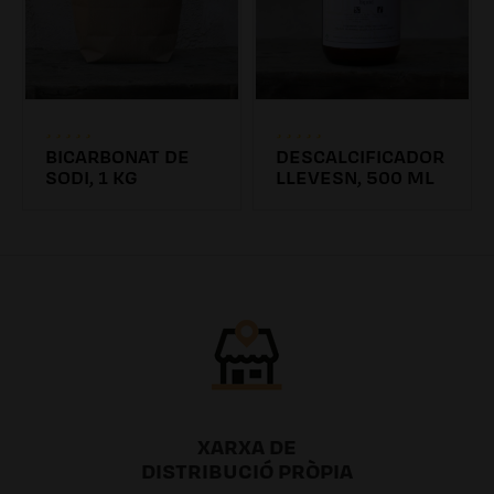
BICARBONAT DE
DESCALCIFICADOR
SODI, 1 KG
LLEVESN, 500 ML
4.31€
6.26€ /0.00l
XARXA DE
DISTRIBUCIÓ PRÒPIA