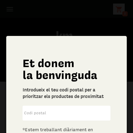
shopping_cart
0
Et donem
la benvinguda
Introdueix el teu codi postal per a
prioritzar els productes de proximitat
|
Llar
|
Drogueria
*Estem treballant diàriament en