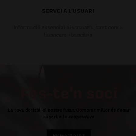
SERVEI A L'USUARI
Informació essencial als usuaris, tant com a
financera i bancària
Fes-te'n soci
La teva decisió, el nostre futur. Comprar millor és donar
suport a la cooperativa
FES-TE'N SOCI