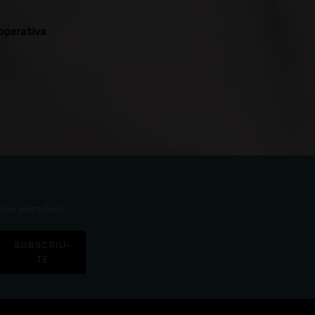
ooperativa
rreo electrònic.
SUBSCRIU-
TE