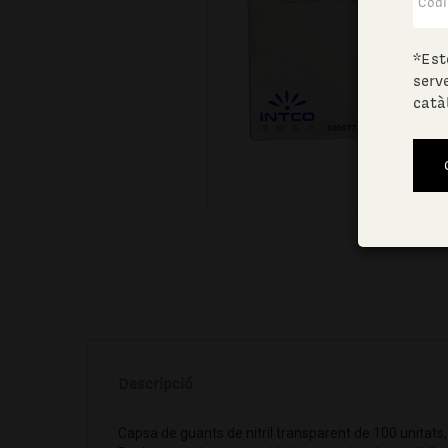
*Est
serv
catà
Descripció
Capsa de guants de nitril transparent de 100 unitats,