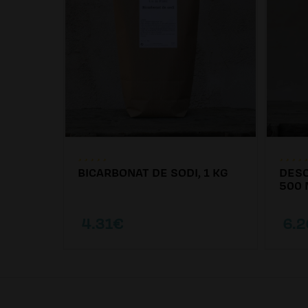
BICARBONAT DE SODI, 1 KG
DESC
00ML
500 
4.31€
6.2