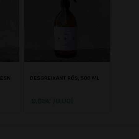
VESN
DESGREIXANT RÓS, 500 ML
DESINF
9.63€ /0.00l
4.73