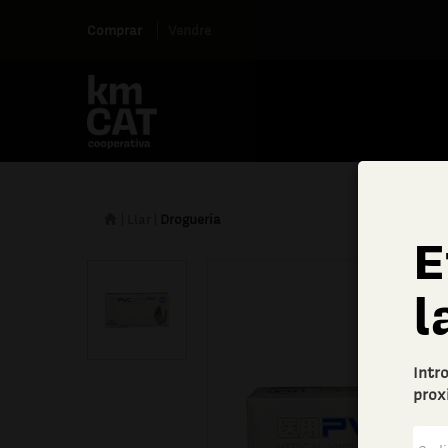
Comprar
Vendre
|
Llar
|
Drogueria
E
l
Intr
prox