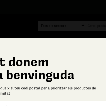
t donem
Controlpack Systems
a benvinguda
Capsa de guants de nit
Descripció bàsica
odueix el teu codi postal per a prioritzar els productes de
Guants de nitril transparent talla 
imitat
El preu marcat és de 100 unitats 
0 Valoracions