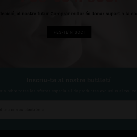
decisió, el nostre futur. Comprar millor és donar suport a la c
FES-TE'N SOCI
Inscriu-te al nostre butlletí
r a rebre totes les ofertes especials i de productes exclusius al teu co