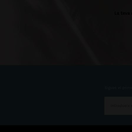
La teva 
Sigues el prime