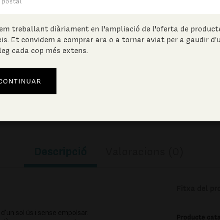
28.52
€
(IVA incl.)
em treballant diàriament en l'ampliació de l'oferta de producte
eis. Et convidem a comprar ara o a tornar aviat per a gaudir d'
leg cada cop més extens.
Unitats en estoc:
AFEGIR A LA CISTELLA
Descripció
Valoracions (0)
Fitxa del pr
 d’un sol ús i sense empolsar.
Producte cat