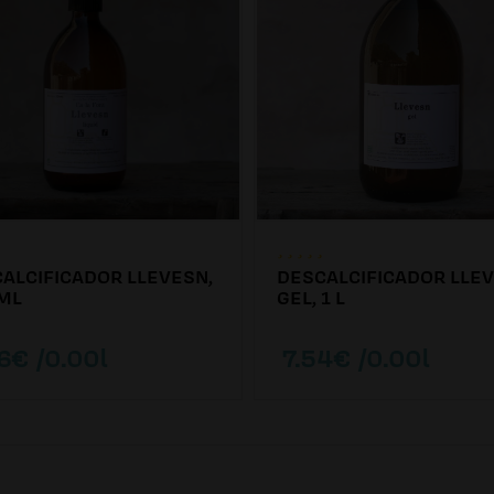
ALCIFICADOR LLEVESN,
DESCALCIFICADOR LLE
ML
GEL, 1 L
6€ /0.00l
7.54€ /0.00l