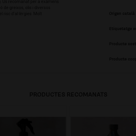
fag. Ús recomanat per a exàmens
ó de greixos, olis i diversos
Origen català
 risc d’al·lèrgies. Molt
Etiquetatge e
Producte sost
Producte coo
PRODUCTES RECOMANATS