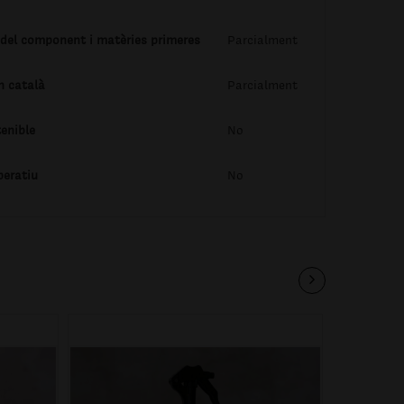
 del component i matèries primeres
Parcialment
n català
Parcialment
enible
No
peratiu
No