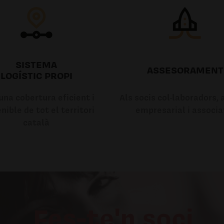
SISTEMA
ASSESORAMENT
LOGÍSTIC PROPI
na cobertura eficient i
Als socis col·laboradors, a
nible de tot el territori
empresarial i associa
català
Fes-te'n soci