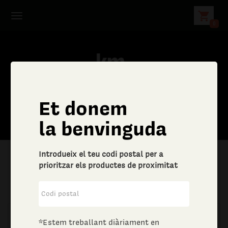
shopping_cart
0
Et donem
la benvinguda
Introdueix el teu codi postal per a
prioritzar els productes de proximitat
|
Aliments i begudes
|
Vins i escumosos
*Estem treballant diàriament en