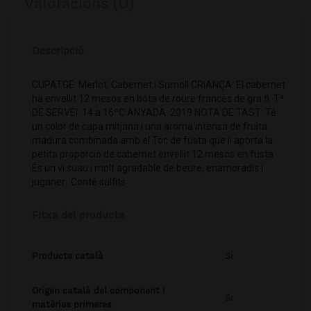
Valoracions (0)
Descripció
CUPATGE: Merlot, Cabernet i Sumoll CRIANÇA: El cabernet
ha envellit 12 mesos en bóta de roure francès de gra fi. Tª
DE SERVEI: 14 a 16ºC ANYADA: 2019 NOTA DE TAST: Té
un color de capa mitjana i una aroma intensa de fruita
madura combinada amb el Toc de fusta que li aporta la
petita proporció de cabernet envellit 12 mesos en fusta.
És un vi suau i molt agradable de beure, enamoradís i
juganer. Conté sulfits
Fitxa del producte
Producte català
Si
Origen català del component i
Si
matèries primeres