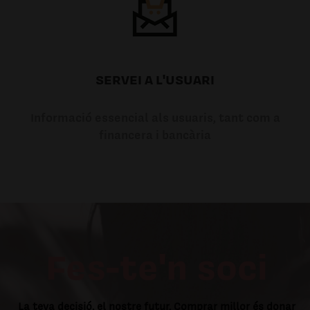
SERVEI A L'USUARI
Informació essencial als usuaris, tant com a
financera i bancària
Fes-te'n soci
La teva decisió, el nostre futur. Comprar millor és donar