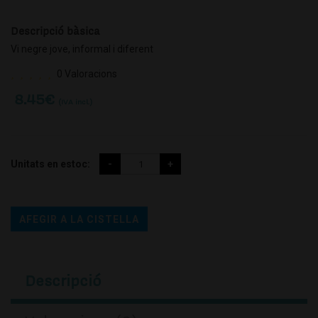
Descripció bàsica
Vi negre jove, informal i diferent
0 Valoracions
8.45
€
(IVA incl.)
Unitats en estoc:
AFEGIR A LA CISTELLA
Descripció